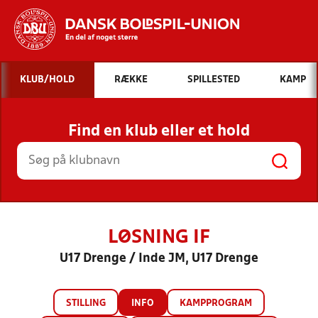
Hvad vil du søge efter?
KLUB/HOLD
RÆKKE
SPILLESTED
KAMP
INDHOLD OG NYHEDER
Find en klub eller et hold
STILLINGER, RESULTATER, KLUBBER OG
HOLD
LØSNING IF
U17 Drenge / Inde JM, U17 Drenge
STILLING
INFO
KAMPPROGRAM