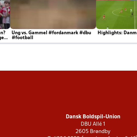
en?
Ung vs. Gammel #fordanmark #dbu
Highlights: Danma
ger
#football
Dansk Boldspil-Union
DBU Allé 1
2605 Brøndby