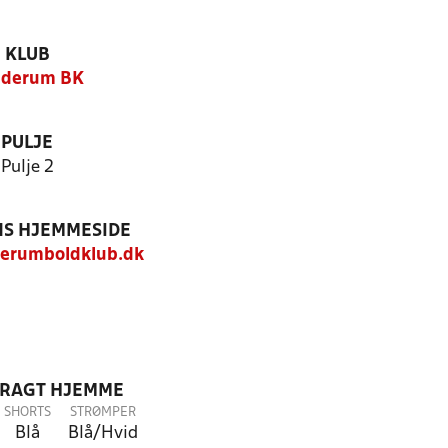
KLUB
nderum BK
PULJE
Pulje 2
S HJEMMESIDE
erumboldklub.dk
DRAGT HJEMME
SHORTS
STRØMPER
Blå
Blå/Hvid