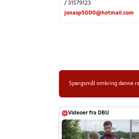
/ 31579123
jonasp5000@hotmail.com
Spørgsmål omkring denne ræk
Videoer fra DBU
05