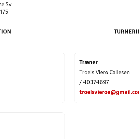
se Sv
2175
TION
TURNERI
Træner
Troels Vierø Callesen
/ 40374697
troelsvieroe@gmail.c