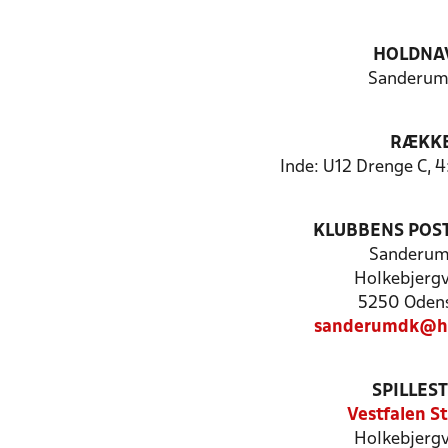
HOLDNA
Sanderum
RÆKK
Inde: U12 Drenge C, 
KLUBBENS POS
Sanderum
Holkebjergv
5250 Oden
sanderumdk@ho
SPILLES
Vestfalen S
Holkebjergv