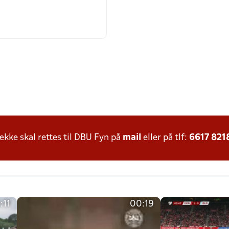
ke skal rettes til DBU Fyn på
mail
eller på tlf:
6617 821
:11
00:19