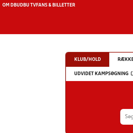
OM DBU
DBU TV
FANS & BILLETTER
KLUB/HOLD
RÆKK
UDVIDET KAMPSØGNING