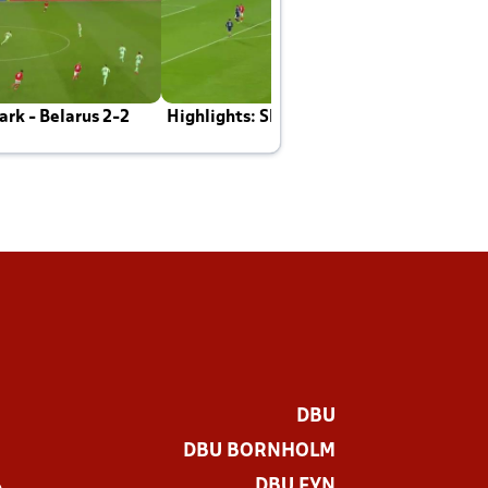
rk - Belarus 2-2
Highlights: Skotland - Danmark 4-2
J
E
DBU
DBU BORNHOLM
DBU FYN