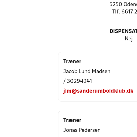
5250 Oden
Tlf: 6617 
DISPENSA
Nej
Træner
Jacob Lund Madsen
/ 30294241
jlm@sanderumboldklub.dk
Træner
Jonas Pedersen