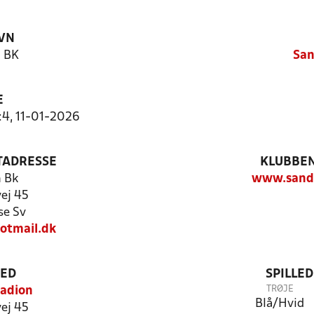
VN
 BK
Sa
E
4:4, 11-01-2026
TADRESSE
KLUBBEN
 Bk
www.sand
ej 45
se Sv
tmail.dk
TED
SPILLE
TRØJE
tadion
Blå/Hvid
ej 45