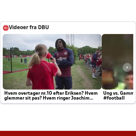
Videoer fra DBU
Hvem overtager nr.10 efter Eriksen? Hvem
Ung vs. Gamm
glemmer sit pas? Hvem ringer Joachim
#football
altid til efter kampe?