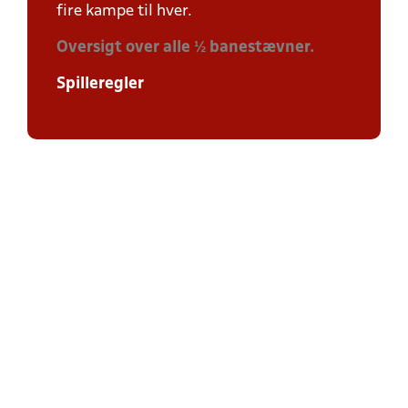
fire kampe til hver.
Oversigt over alle ½ banestævner.
Spilleregler