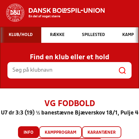
Hvad vil du søge efter?
KLUB/HOLD
RÆKKE
SPILLESTED
KAMP
INDHOLD OG NYHEDER
Find en klub eller et hold
STILLINGER, RESULTATER, KLUBBER OG
HOLD
VG FODBOLD
U7 dr 3:3 (19) ½ banestævne Bjæverskov 18/1, Pulje 4
INFO
KAMPPROGRAM
KARANTÆNER