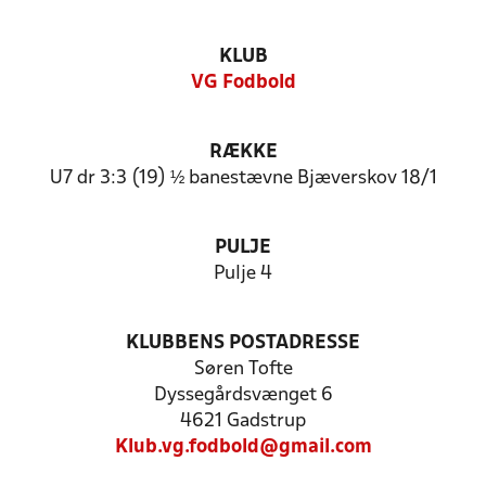
KLUB
VG Fodbold
RÆKKE
U7 dr 3:3 (19) ½ banestævne Bjæverskov 18/1
PULJE
Pulje 4
KLUBBENS POSTADRESSE
Søren Tofte
Dyssegårdsvænget 6
4621 Gadstrup
Klub.vg.fodbold@gmail.com