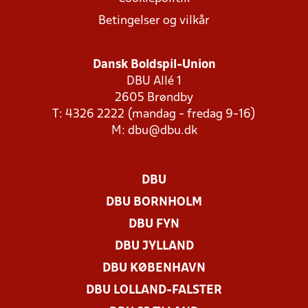
Betingelser og vilkår
Dansk Boldspil-Union
DBU Allé 1
2605 Brøndby
T: 4326 2222 (mandag - fredag 9-16)
M:
dbu@dbu.dk
DBU
DBU BORNHOLM
DBU FYN
DBU JYLLAND
DBU KØBENHAVN
DBU LOLLAND-FALSTER