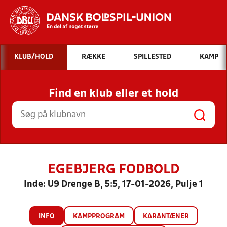
Hvad vil du søge efter?
KLUB/HOLD
RÆKKE
SPILLESTED
KAMP
INDHOLD OG NYHEDER
Find en klub eller et hold
STILLINGER, RESULTATER, KLUBBER OG
HOLD
EGEBJERG FODBOLD
Inde: U9 Drenge B, 5:5, 17-01-2026, Pulje 1
INFO
KAMPPROGRAM
KARANTÆNER