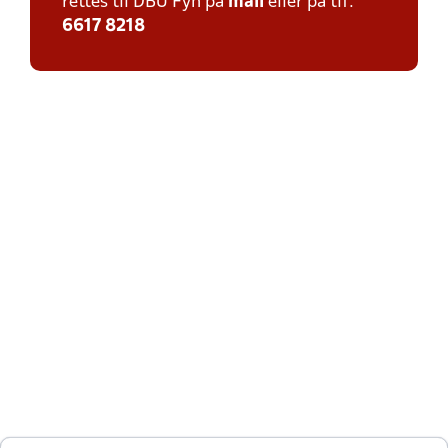
rettes til DBU Fyn på
mail
eller på tlf:
6617 8218