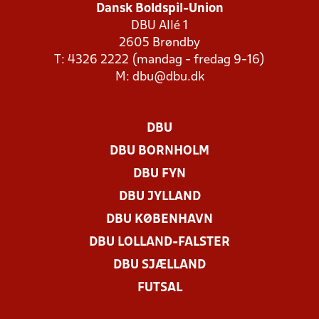
Dansk Boldspil-Union
DBU Allé 1
2605 Brøndby
T: 4326 2222 (mandag - fredag 9-16)
M:
dbu@dbu.dk
DBU
DBU BORNHOLM
DBU FYN
DBU JYLLAND
DBU KØBENHAVN
DBU LOLLAND-FALSTER
DBU SJÆLLAND
FUTSAL