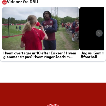
Videoer fra DBU
Hvem overtager nr.10 efter Eriksen? Hvem
Ung vs. Gamm
glemmer sit pas? Hvem ringer Joachim
#football
altid til efter kampe?