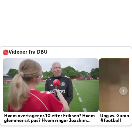
Videoer fra DBU
Hvem overtager nr.10 efter Eriksen? Hvem
Ung vs. Gamm
glemmer sit pas? Hvem ringer Joachim
#football
altid til efter kampe?