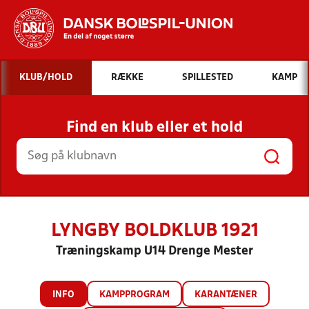
Hvad vil du søge efter?
KLUB/HOLD
RÆKKE
SPILLESTED
KAMP
INDHOLD OG NYHEDER
Find en klub eller et hold
STILLINGER, RESULTATER, KLUBBER OG
HOLD
LYNGBY BOLDKLUB 1921
Træningskamp U14 Drenge Mester
INFO
KAMPPROGRAM
KARANTÆNER