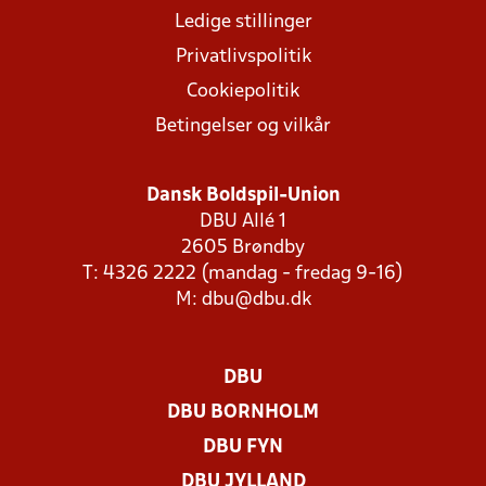
Ledige stillinger
Privatlivspolitik
Cookiepolitik
Betingelser og vilkår
Dansk Boldspil-Union
DBU Allé 1
2605 Brøndby
T: 4326 2222 (mandag - fredag 9-16)
M:
dbu@dbu.dk
DBU
DBU BORNHOLM
DBU FYN
DBU JYLLAND