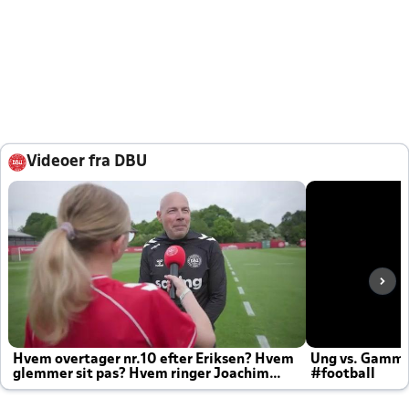
Videoer fra DBU
Hvem overtager nr.10 efter Eriksen? Hvem
Ung vs. Gamm
glemmer sit pas? Hvem ringer Joachim
#football
altid til efter kampe?