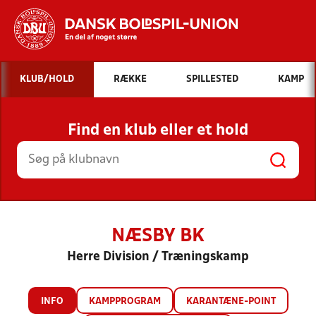
Hvad vil du søge efter?
KLUB/HOLD
RÆKKE
SPILLESTED
KAMP
INDHOLD OG NYHEDER
Find en klub eller et hold
STILLINGER, RESULTATER, KLUBBER OG
HOLD
NÆSBY BK
Herre Division / Træningskamp
INFO
KAMPPROGRAM
KARANTÆNE-POINT