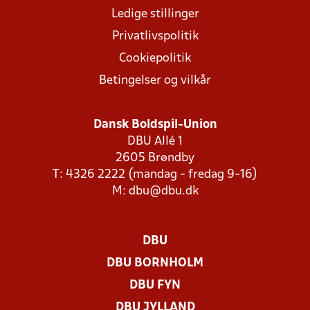
Ledige stillinger
Privatlivspolitik
Cookiepolitik
Betingelser og vilkår
Dansk Boldspil-Union
DBU Allé 1
2605 Brøndby
T: 4326 2222 (mandag - fredag 9-16)
M:
dbu@dbu.dk
DBU
DBU BORNHOLM
DBU FYN
DBU JYLLAND