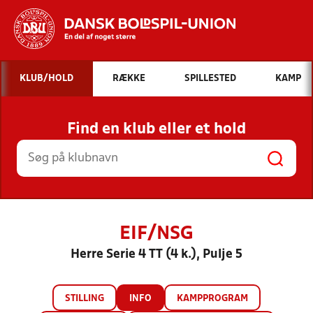
Hvad vil du søge efter?
KLUB/HOLD
RÆKKE
SPILLESTED
KAMP
INDHOLD OG NYHEDER
Find en klub eller et hold
STILLINGER, RESULTATER, KLUBBER OG
HOLD
EIF/NSG
Herre Serie 4 TT (4 k.), Pulje 5
STILLING
INFO
KAMPPROGRAM