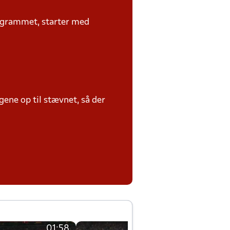
rogrammet, starter med
ene op til stævnet, så der
01:58
01:58