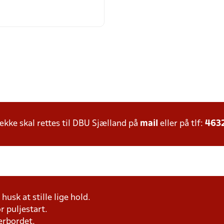
ke skal rettes til DBU Sjælland på
mail
eller på tlf:
463
husk at stille lige hold.
r puljestart.
erbordet.