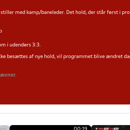
 stiller med kamp/baneleder. Det hold, der står først i p
p
om i udendørs 3:3.
ke besættes af nye hold, vil programmet blive ændret dag
tævner.
:11
00:19