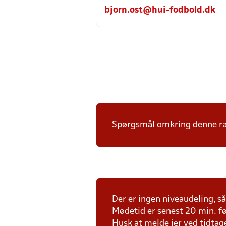
bjorn.ost@hui-fodbold.dk
Spørgsmål omkring denne ræk
Der er ingen niveaudeling, så 
Mødetid er senest 20 min. fø
Husk at melde jer ved tidtag