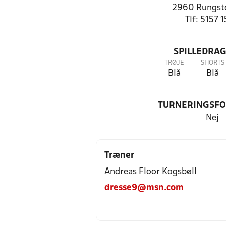
2960 Rungste
Tlf: 5157 
SPILLEDRAG
TRØJE
SHORTS
Blå
Blå
TURNERINGSF
Nej
Træner
Andreas Floor Kogsbøll
dresse9@msn.com