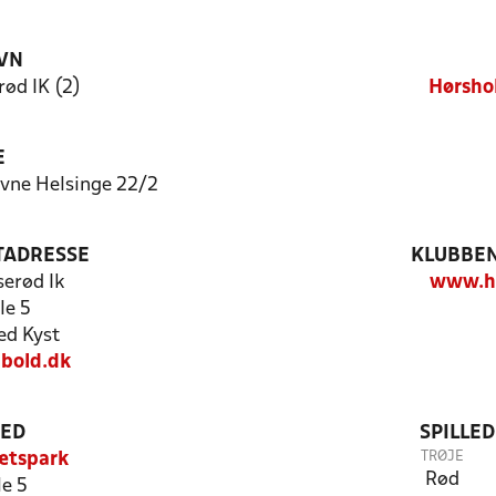
VN
ød IK (2)
Hørsho
E
ævne Helsinge 22/2
TADRESSE
KLUBBEN
erød Ik
www.hu
le 5
d Kyst
bold.dk
TED
SPILLE
TRØJE
ætspark
Rød
le 5