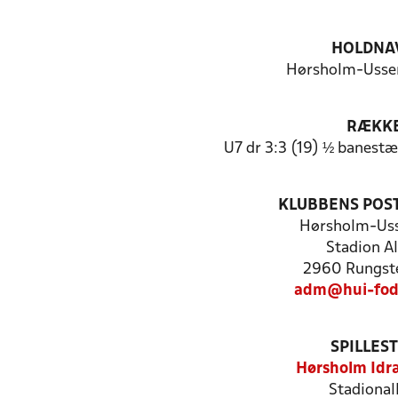
HOLDNA
Hørsholm-Usser
RÆKK
U7 dr 3:3 (19) ½ banest
KLUBBENS POS
Hørsholm-Uss
Stadion Al
2960 Rungste
adm@hui-fod
SPILLES
Hørsholm Idr
Stadional