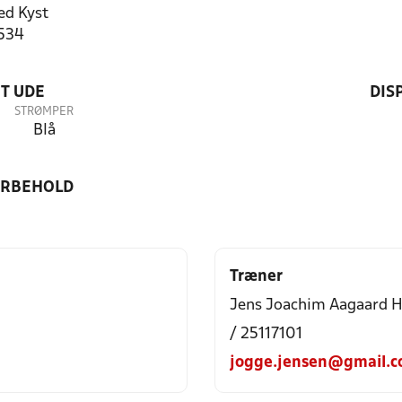
d Kyst
1534
T UDE
DIS
STRØMPER
Blå
ORBEHOLD
Træner
Jens Joachim Aagaard 
/ 25117101
jogge.jensen@gmail.