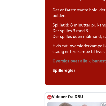
Det er førstnævnte hold, der
bolden.
Spilletid: 8 minutter pr. kam
Der spilles 3 mod 3.
Der spilles uden målmand, s
Hvis evt. oversidderkampe ik
stadig er fire kampe til hver.
Oversigt over alle ½ banes
Spilleregler
Videoer fra DBU
05