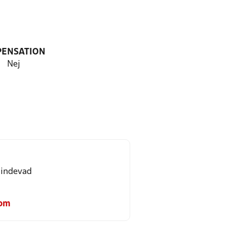
PENSATION
Nej
Hindevad
com