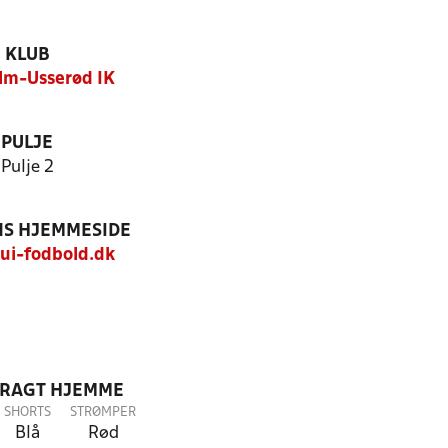
KLUB
lm-Usserød IK
PULJE
Pulje 2
S HJEMMESIDE
i-fodbold.dk
DRAGT HJEMME
SHORTS
STRØMPER
Blå
Rød