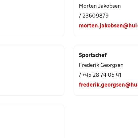
Morten Jakobsen
/ 23609879
morten.jakobsen@hui-
Sportschef
Frederik Georgsen
/ +45 28 74 05 41
frederik.georgsen@hu