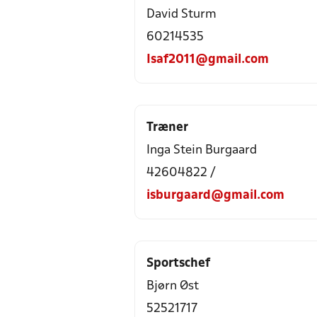
David Sturm
60214535
Isaf2011@gmail.com
Træner
Inga Stein Burgaard
42604822 /
isburgaard@gmail.com
Sportschef
Bjørn Øst
52521717