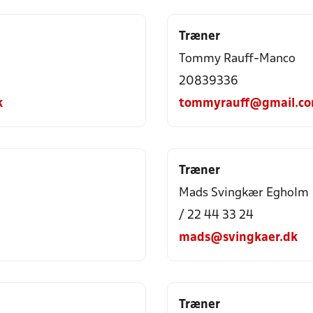
Træner
Tommy Rauff-Manco
20839336
k
tommyrauff@gmail.c
Træner
Mads Svingkær Egholm
/ 22 44 33 24
mads@svingkaer.dk
Træner