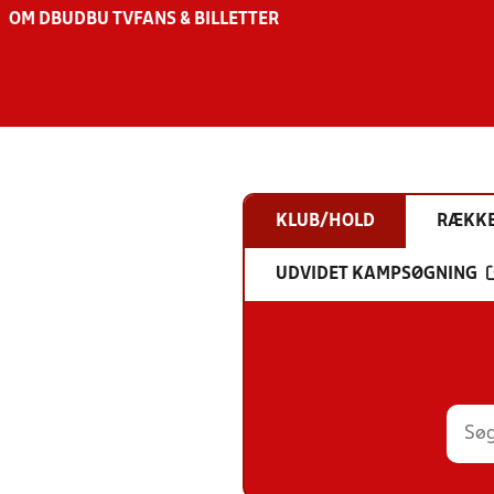
OM DBU
DBU TV
FANS & BILLETTER
KLUB/HOLD
RÆKK
UDVIDET KAMPSØGNING