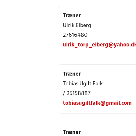
Træner
Ulrik Elberg
27616480
ulrik_torp_elberg@yahoo.d
Træner
Tobias Ugilt Falk
/ 25158887
tobiasugiltfalk@gmail.com
Træner