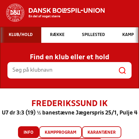
Hvad vil du søge efter?
KLUB/HOLD
RÆKKE
SPILLESTED
KAMP
INDHOLD OG NYHEDER
Find en klub eller et hold
STILLINGER, RESULTATER, KLUBBER OG
HOLD
FREDERIKSSUND IK
U7 dr 3:3 (19) ½ banestævne Jægerspris 25/1, Pulje 4
INFO
KAMPPROGRAM
KARANTÆNER