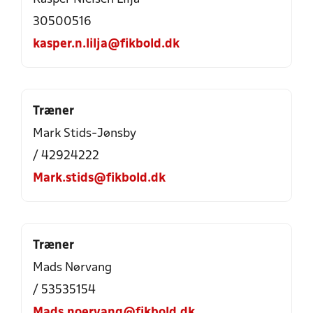
30500516
kasper.n.lilja@fikbold.dk
Træner
Mark Stids-Jønsby
/ 42924222
Mark.stids@fikbold.dk
Træner
Mads Nørvang
/ 53535154
Mads.noervang@fikbold.dk