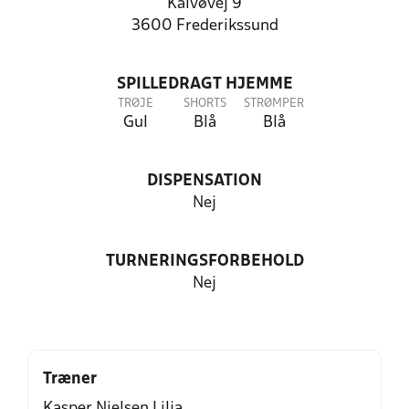
Kalvøvej 9
3600 Frederikssund
SPILLEDRAGT HJEMME
TRØJE
SHORTS
STRØMPER
Gul
Blå
Blå
DISPENSATION
Nej
TURNERINGSFORBEHOLD
Nej
Træner
Kasper Nielsen Lilja