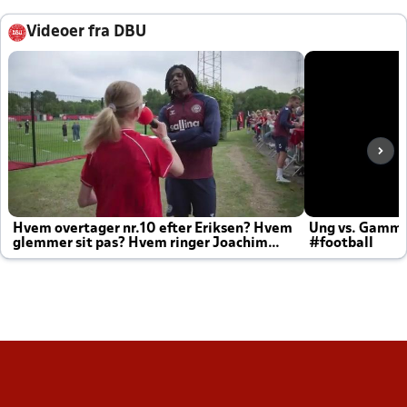
Videoer fra DBU
Hvem overtager nr.10 efter Eriksen? Hvem
Ung vs. Gamm
glemmer sit pas? Hvem ringer Joachim
#football
altid til efter kampe?