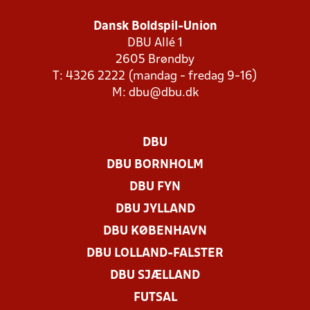
Dansk Boldspil-Union
DBU Allé 1
2605 Brøndby
T: 4326 2222 (mandag - fredag 9-16)
M:
dbu@dbu.dk
DBU
DBU BORNHOLM
DBU FYN
DBU JYLLAND
DBU KØBENHAVN
DBU LOLLAND-FALSTER
DBU SJÆLLAND
FUTSAL