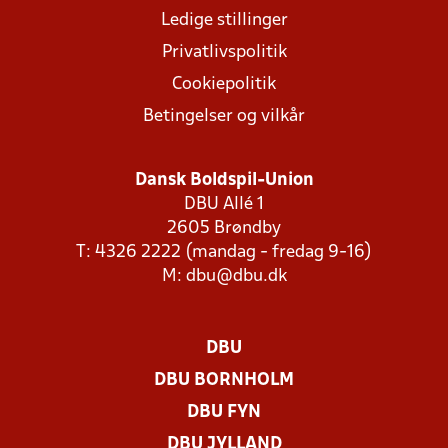
Ledige stillinger
Privatlivspolitik
Cookiepolitik
Betingelser og vilkår
Dansk Boldspil-Union
DBU Allé 1
2605 Brøndby
T: 4326 2222 (mandag - fredag 9-16)
M:
dbu@dbu.dk
DBU
DBU BORNHOLM
DBU FYN
DBU JYLLAND