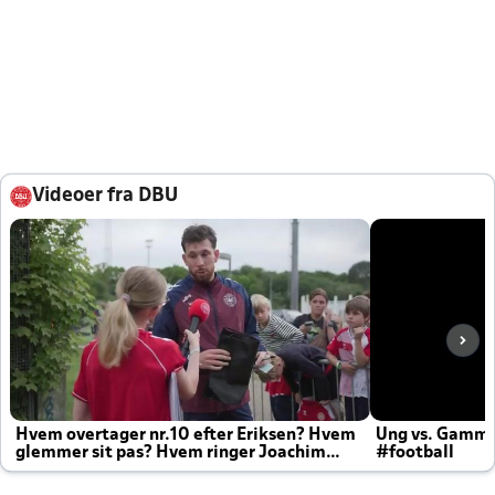
Videoer fra DBU
Hvem overtager nr.10 efter Eriksen? Hvem
Ung vs. Gamm
glemmer sit pas? Hvem ringer Joachim
#football
altid til efter kampe?