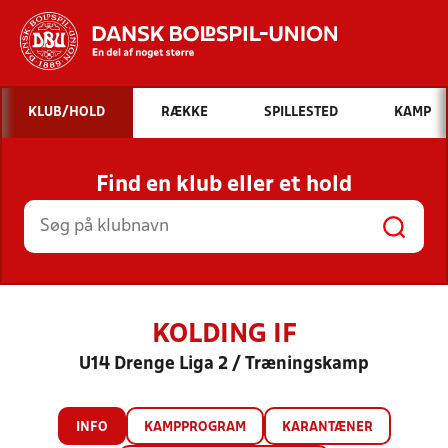
Hvad vil du søge efter?
KLUB/HOLD
RÆKKE
SPILLESTED
KAMP
INDHOLD OG NYHEDER
Find en klub eller et hold
STILLINGER, RESULTATER, KLUBBER OG
HOLD
KOLDING IF
U14 Drenge Liga 2 / Træningskamp
INFO
KAMPPROGRAM
KARANTÆNER