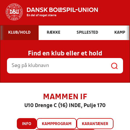
Hvad vil du søge efter?
KLUB/HOLD
RÆKKE
SPILLESTED
KAMP
INDHOLD OG NYHEDER
Find en klub eller et hold
STILLINGER, RESULTATER, KLUBBER OG
HOLD
MAMMEN IF
U10 Drenge C (16) INDE, Pulje 170
INFO
KAMPPROGRAM
KARANTÆNER