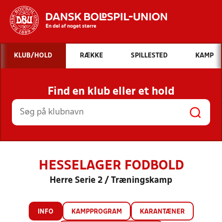
Hvad vil du søge efter?
KLUB/HOLD
RÆKKE
SPILLESTED
KAMP
INDHOLD OG NYHEDER
Find en klub eller et hold
STILLINGER, RESULTATER, KLUBBER OG
HOLD
HESSELAGER FODBOLD
Herre Serie 2 / Træningskamp
INFO
KAMPPROGRAM
KARANTÆNER