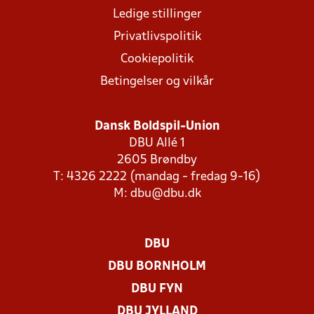
Ledige stillinger
Privatlivspolitik
Cookiepolitik
Betingelser og vilkår
Dansk Boldspil-Union
DBU Allé 1
2605 Brøndby
T: 4326 2222 (mandag - fredag 9-16)
M:
dbu@dbu.dk
DBU
DBU BORNHOLM
DBU FYN
DBU JYLLAND