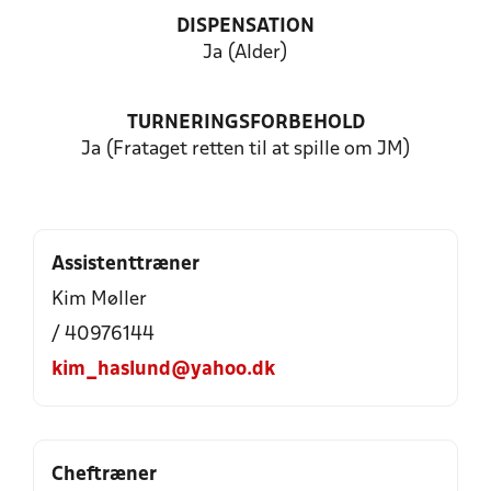
DISPENSATION
Ja (Alder)
TURNERINGSFORBEHOLD
Ja (Frataget retten til at spille om JM)
Assistenttræner
Kim Møller
/ 40976144
kim_haslund@yahoo.dk
Cheftræner