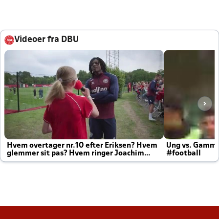
Videoer fra DBU
Hvem overtager nr.10 efter Eriksen? Hvem
Ung vs. Gamm
glemmer sit pas? Hvem ringer Joachim
#football
altid til efter kampe?