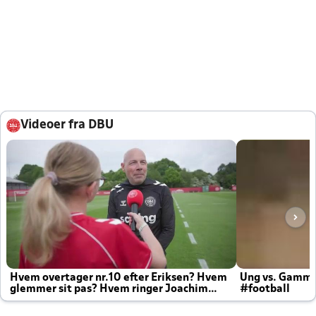
Videoer fra DBU
Hvem overtager nr.10 efter Eriksen? Hvem
Ung vs. Gamm
glemmer sit pas? Hvem ringer Joachim
#football
altid til efter kampe?