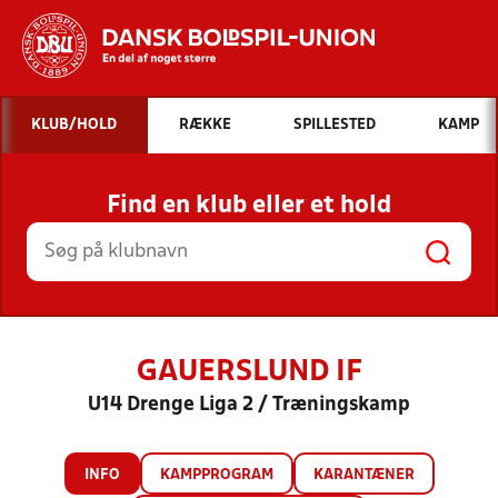
Hvad vil du søge efter?
KLUB/HOLD
RÆKKE
SPILLESTED
KAMP
INDHOLD OG NYHEDER
Find en klub eller et hold
STILLINGER, RESULTATER, KLUBBER OG
HOLD
GAUERSLUND IF
U14 Drenge Liga 2 / Træningskamp
INFO
KAMPPROGRAM
KARANTÆNER