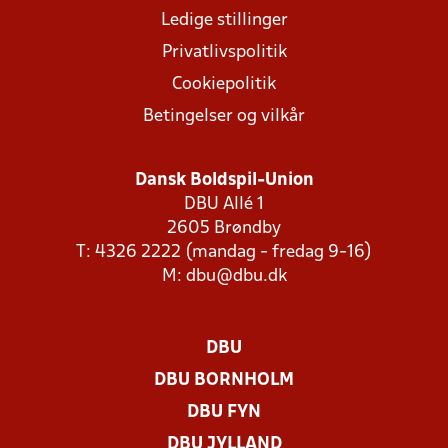
Ledige stillinger
Privatlivspolitik
Cookiepolitik
Betingelser og vilkår
Dansk Boldspil-Union
DBU Allé 1
2605 Brøndby
T: 4326 2222 (mandag - fredag 9-16)
M:
dbu@dbu.dk
DBU
DBU BORNHOLM
DBU FYN
DBU JYLLAND