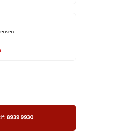
tensen
m
tlf:
8939 9930