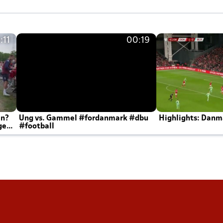
:11
00:19
en?
Ung vs. Gammel #fordanmark #dbu
Highlights: Danma
ger
#football