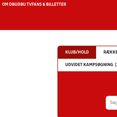
OM DBU
DBU TV
FANS & BILLETTER
KLUB/HOLD
RÆKK
UDVIDET KAMPSØGNING