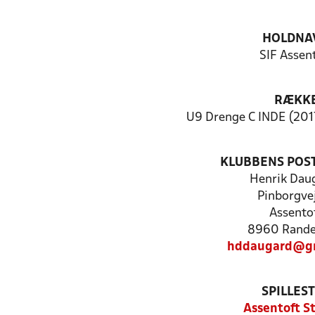
HOLDNA
SIF Assen
RÆKK
U9 Drenge C INDE (201
KLUBBENS POS
Henrik Dau
Pinborgve
Assento
8960 Rande
hddaugard@gm
SPILLES
Assentoft S