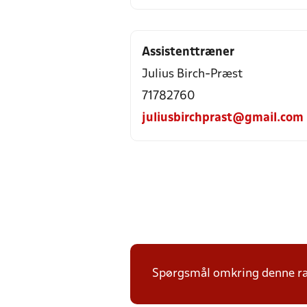
Assistenttræner
Julius Birch-Præst
71782760
juliusbirchprast@gmail.com
Spørgsmål omkring denne ræk