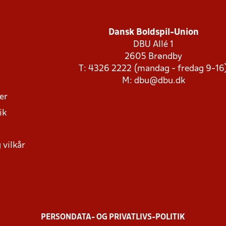
Dansk Boldspil-Union
DBU Allé 1
2605 Brøndby
T: 4326 2222 (mandag - fredag 9-16
M:
dbu@dbu.dk
ger
ik
 vilkår
PERSONDATA- OG PRIVATLIVS-POLITIK