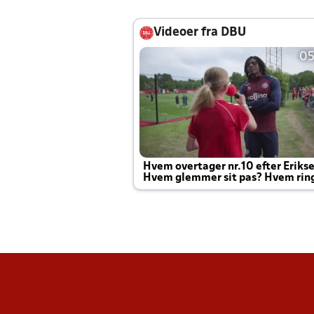
Videoer fra DBU
05
Hvem overtager nr.10 efter Eriks
Hvem glemmer sit pas? Hvem rin
Joachim altid til efter kampe?