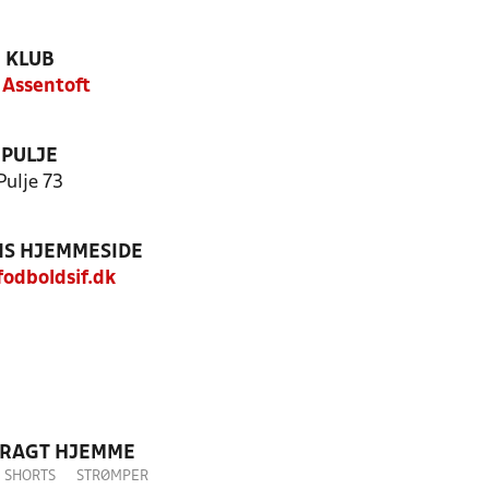
KLUB
 Assentoft
PULJE
Pulje 73
S HJEMMESIDE
odboldsif.dk
DRAGT HJEMME
SHORTS
STRØMPER