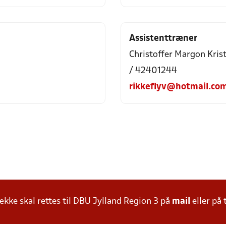
Assistenttræner
Christoffer Margon Kris
/ 42401244
rikkeflyv@hotmail.co
ke skal rettes til DBU Jylland Region 3 på
mail
eller på 