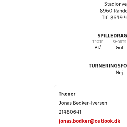
Stadionve
8960 Rande
Tlf: 8649 
SPILLEDRAG
TRØJE
SHORTS
Blå
Gul
TURNERINGSF
Nej
Træner
Jonas Bødker-Iversen
21480641
jonas.bodker@outlook.dk