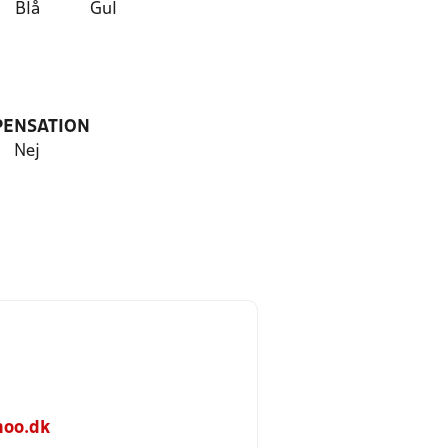
Blå
Gul
PENSATION
Nej
oo.dk