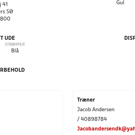
Gul
j 41
rs SØ
4800
T UDE
DIS
STRØMPER
Blå
ORBEHOLD
Træner
Jacob Andersen
/ 40898784
Jacobandersendk@yah