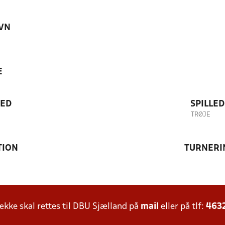
VN
E
TED
SPILLE
TRØJE
TION
TURNERI
ke skal rettes til DBU Sjælland på
mail
eller på tlf:
463