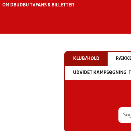
OM DBU
DBU TV
FANS & BILLETTER
KLUB/HOLD
RÆKK
UDVIDET KAMPSØGNING