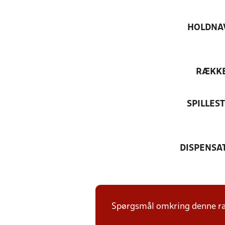
HOLDNA
RÆKK
SPILLES
DISPENSA
Spørgsmål omkring denne ræk