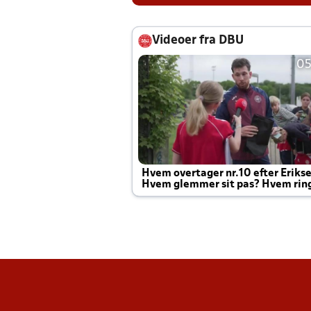
Videoer fra DBU
05
Hvem overtager nr.10 efter Eriks
Hvem glemmer sit pas? Hvem rin
Joachim altid til efter kampe?