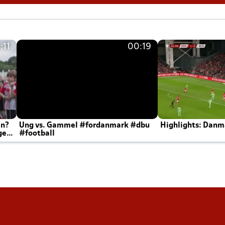
:11
00:19
en?
Ung vs. Gammel #fordanmark #dbu
Highlights: Danma
ger
#football