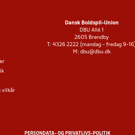
Dansk Boldspil-Union
DBU Allé 1
2605 Brøndby
T: 4326 2222 (mandag - fredag 9-16
M:
dbu@dbu.dk
ger
ik
 vilkår
PERSONDATA- OG PRIVATLIVS-POLITIK