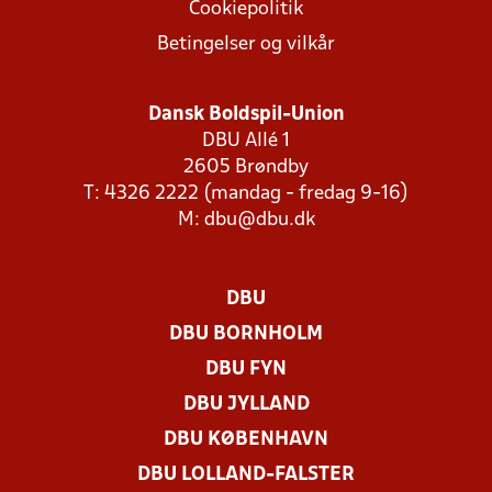
Cookiepolitik
Betingelser og vilkår
Dansk Boldspil-Union
DBU Allé 1
2605 Brøndby
T: 4326 2222 (mandag - fredag 9-16)
M:
dbu@dbu.dk
DBU
DBU BORNHOLM
DBU FYN
DBU JYLLAND
DBU KØBENHAVN
DBU LOLLAND-FALSTER