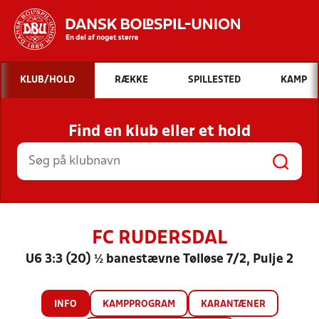
Hvad vil du søge efter?
KLUB/HOLD
RÆKKE
SPILLESTED
KAMP
INDHOLD OG NYHEDER
Find en klub eller et hold
STILLINGER, RESULTATER, KLUBBER OG
HOLD
FC RUDERSDAL
U6 3:3 (20) ½ banestævne Tølløse 7/2, Pulje 2
INFO
KAMPPROGRAM
KARANTÆNER