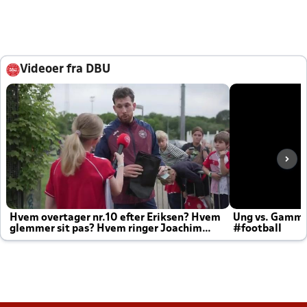
Videoer fra DBU
Hvem overtager nr.10 efter Eriksen? Hvem
Ung vs. Gamm
glemmer sit pas? Hvem ringer Joachim
#football
altid til efter kampe?