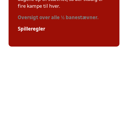
fire kampe til hver.
Oversigt over alle ½ banestævner.
Spilleregler