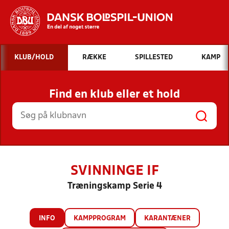
Hvad vil du søge efter?
KLUB/HOLD
RÆKKE
SPILLESTED
KAMP
INDHOLD OG NYHEDER
Find en klub eller et hold
STILLINGER, RESULTATER, KLUBBER OG
HOLD
SVINNINGE IF
Træningskamp Serie 4
INFO
KAMPPROGRAM
KARANTÆNER