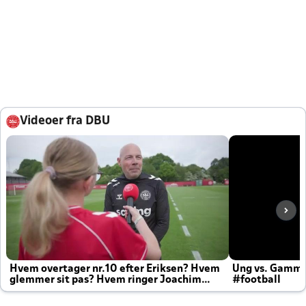
Videoer fra DBU
Hvem overtager nr.10 efter Eriksen? Hvem
Ung vs. Gamm
glemmer sit pas? Hvem ringer Joachim
#football
altid til efter kampe?