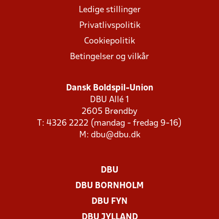
Ledige stillinger
Privatlivspolitik
Cookiepolitik
Betingelser og vilkår
Dansk Boldspil-Union
DBU Allé 1
2605 Brøndby
T: 4326 2222 (mandag - fredag 9-16)
M:
dbu@dbu.dk
DBU
DBU BORNHOLM
DBU FYN
DBU JYLLAND