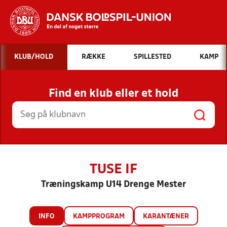
Hvad vil du søge efter?
KLUB/HOLD
RÆKKE
SPILLESTED
KAMP
INDHOLD OG NYHEDER
Find en klub eller et hold
STILLINGER, RESULTATER, KLUBBER OG
HOLD
TUSE IF
Træningskamp U14 Drenge Mester
INFO
KAMPPROGRAM
KARANTÆNER