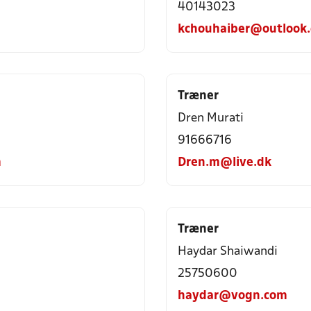
40143023
kchouhaiber@outlook
Træner
Dren Murati
91666716
m
Dren.m@live.dk
Træner
Haydar Shaiwandi
25750600
haydar@vogn.com