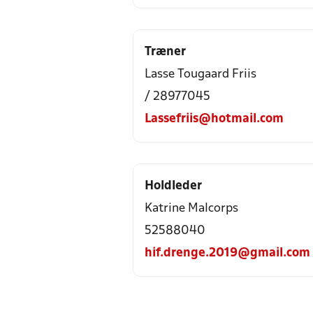
Træner
Lasse Tougaard Friis
/ 28977045
Lassefriis@hotmail.com
Holdleder
Katrine Malcorps
52588040
hif.drenge.2019@gmail.com