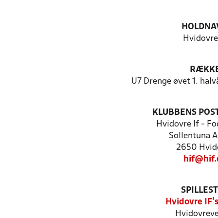
HOLDNA
Hvidovre
RÆKK
U7 Drenge øvet 1. halv
KLUBBENS POS
Hvidovre If - F
Sollentuna A
2650 Hvid
hif@hif.
SPILLES
Hvidovre IF'
Hvidovreve