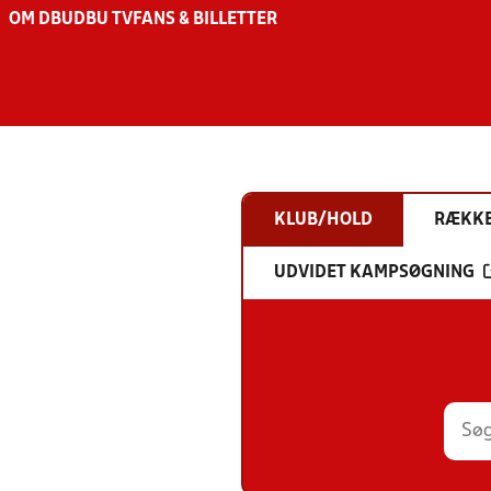
OM DBU
DBU TV
FANS & BILLETTER
KLUB/HOLD
RÆKK
UDVIDET KAMPSØGNING