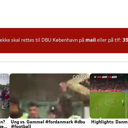
kke skal rettes til DBU København på
mail
eller på tlf:
39
:11
00:19
en?
Ung vs. Gammel #fordanmark #dbu
Highlights: Danma
ger
#football