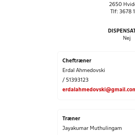
2650 Hvid
Tlf: 3678 
DISPENSA
Nej
Cheftræner
Erdal Ahmedovski
/ 51393123
erdalahmedovski@gmail.co
Træner
Jayakumar Muthulingam