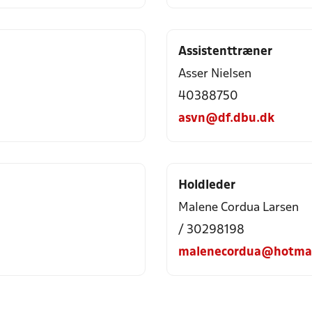
Assistenttræner
Asser Nielsen
40388750
asvn@df.dbu.dk
Holdleder
Malene Cordua Larsen
/ 30298198
malenecordua@hotmai