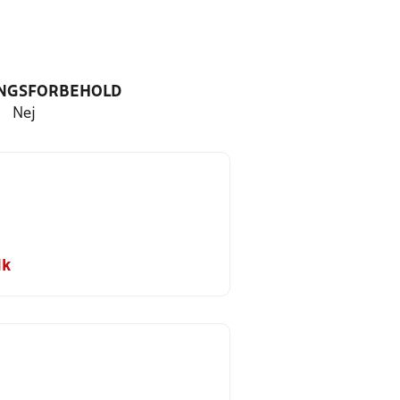
NGSFORBEHOLD
Nej
dk