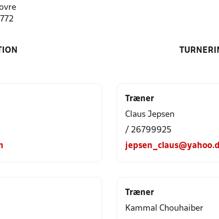
ovre
1772
TION
TURNERI
Træner
Claus Jepsen
/ 26799925
m
jepsen_claus@yahoo.
Træner
Kammal Chouhaiber