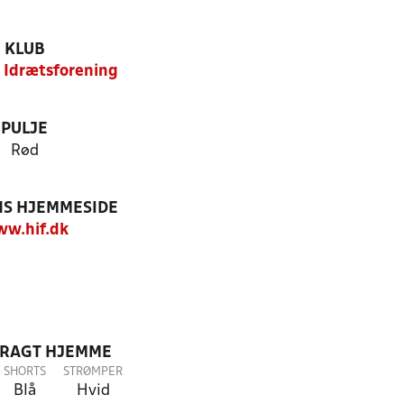
KLUB
 Idrætsforening
PULJE
Rød
S HJEMMESIDE
w.hif.dk
DRAGT HJEMME
SHORTS
STRØMPER
Blå
Hvid