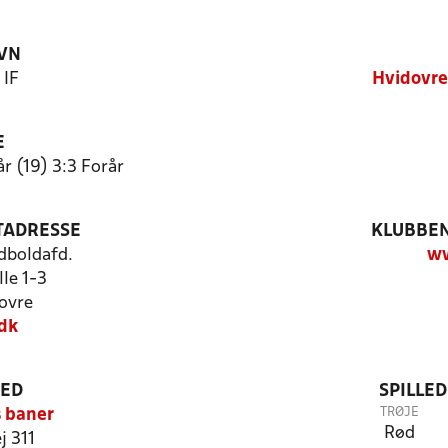
VN
 IF
Hvidovre
E
år (19) 3:3 Forår
TADRESSE
KLUBBEN
odboldafd.
ww
lle 1-3
ovre
dk
TED
SPILLE
TRØJE
s baner
Rød
j 311