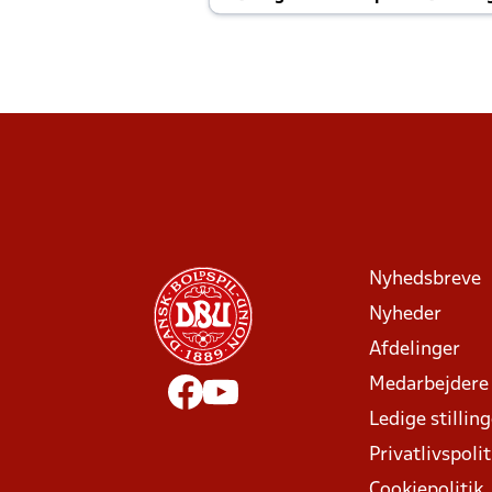
Joachim altid til efter kampe?
Nyhedsbreve
Nyheder
Afdelinger
Medarbejdere
Ledige stillin
Privatlivspolit
Cookiepolitik