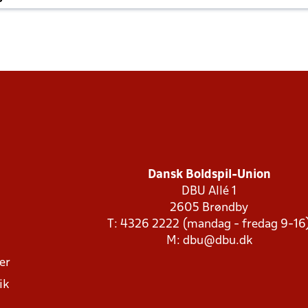
Dansk Boldspil-Union
DBU Allé 1
2605 Brøndby
T: 4326 2222 (mandag - fredag 9-16
M:
dbu@dbu.dk
ger
ik