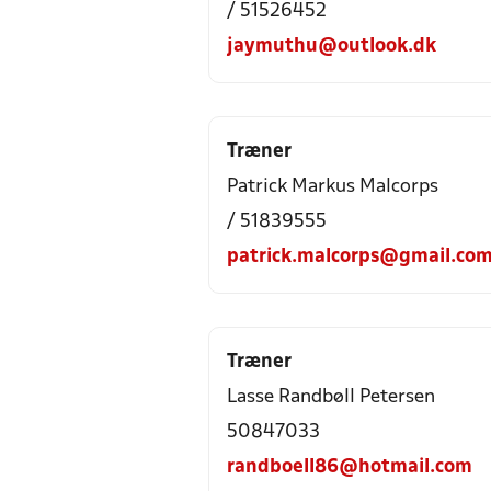
/ 51526452
jaymuthu@outlook.dk
Træner
Patrick Markus Malcorps
/ 51839555
patrick.malcorps@gmail.co
Træner
Lasse Randbøll Petersen
50847033
randboell86@hotmail.com