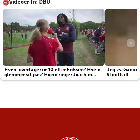
Videoer fra DBU
Hvem overtager nr.10 efter Eriksen? Hvem
Ung vs. Gamm
glemmer sit pas? Hvem ringer Joachim
#football
altid til efter kampe?