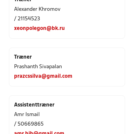
Alexander Khromov
/ 21154523
xeonpolegon@bk.ru
Træner
Prashanth Sivapalan
prazcssilva@gmail.com
Assistenttræner
Amr Ismail
/ 50669865
amr.hih@gmail.com