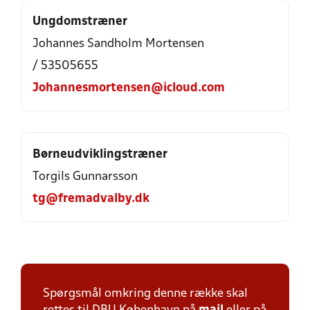
Ungdomstræner
Johannes Sandholm Mortensen
/ 53505655
Johannesmortensen@icloud.com
Børneudviklingstræner
Torgils Gunnarsson
tg@fremadvalby.dk
Spørgsmål omkring denne række skal