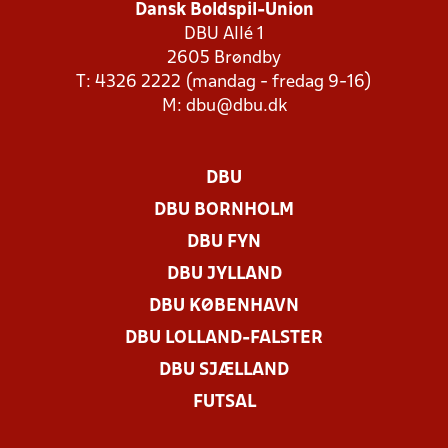
Dansk Boldspil-Union
DBU Allé 1
2605 Brøndby
T: 4326 2222 (mandag - fredag 9-16)
M:
dbu@dbu.dk
DBU
DBU BORNHOLM
DBU FYN
DBU JYLLAND
DBU KØBENHAVN
DBU LOLLAND-FALSTER
DBU SJÆLLAND
FUTSAL