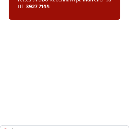
rettes til DBU København på
mail
eller på
tlf:
3927 7144