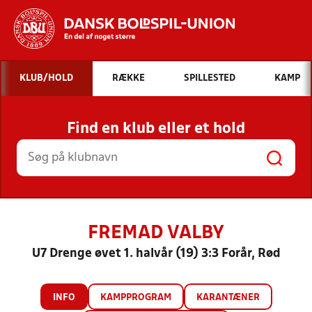
Hvad vil du søge efter?
KLUB/HOLD
RÆKKE
SPILLESTED
KAMP
INDHOLD OG NYHEDER
Find en klub eller et hold
STILLINGER, RESULTATER, KLUBBER OG
HOLD
FREMAD VALBY
U7 Drenge øvet 1. halvår (19) 3:3 Forår, Rød
INFO
KAMPPROGRAM
KARANTÆNER