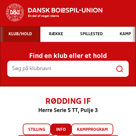
Hvad vil du søge efter?
KLUB/HOLD
RÆKKE
SPILLESTED
KAMP
INDHOLD OG NYHEDER
Find en klub eller et hold
STILLINGER, RESULTATER, KLUBBER OG
HOLD
RØDDING IF
Herre Serie 5 TT, Pulje 3
STILLING
INFO
KAMPPROGRAM