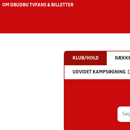
OM DBU
DBU TV
FANS & BILLETTER
KLUB/HOLD
RÆKK
UDVIDET KAMPSØGNING