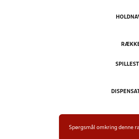
HOLDNA
RÆKK
SPILLES
DISPENSA
Spørgsmål omkring denne ræk