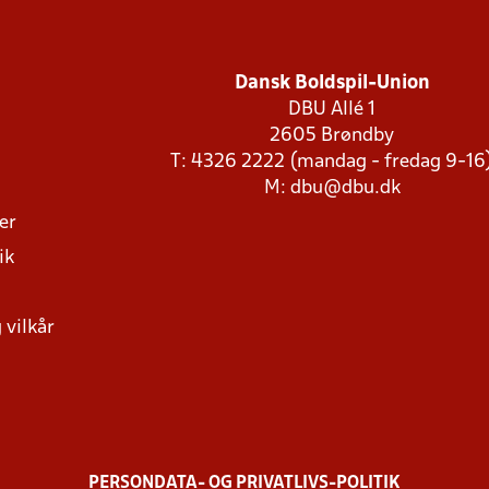
Dansk Boldspil-Union
DBU Allé 1
2605 Brøndby
T: 4326 2222 (mandag - fredag 9-16
M:
dbu@dbu.dk
ger
ik
 vilkår
PERSONDATA- OG PRIVATLIVS-POLITIK