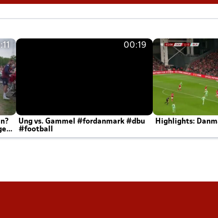
:11
00:19
en?
Ung vs. Gammel #fordanmark #dbu
Highlights: Danma
ger
#football