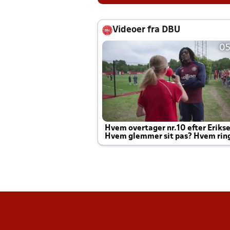
Videoer fra DBU
05
Hvem overtager nr.10 efter Eriks
Hvem glemmer sit pas? Hvem rin
Joachim altid til efter kampe?