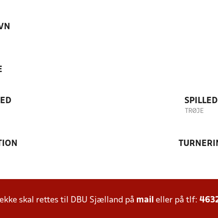
VN
E
TED
SPILLE
TRØJE
TION
TURNERI
ke skal rettes til DBU Sjælland på
mail
eller på tlf:
463