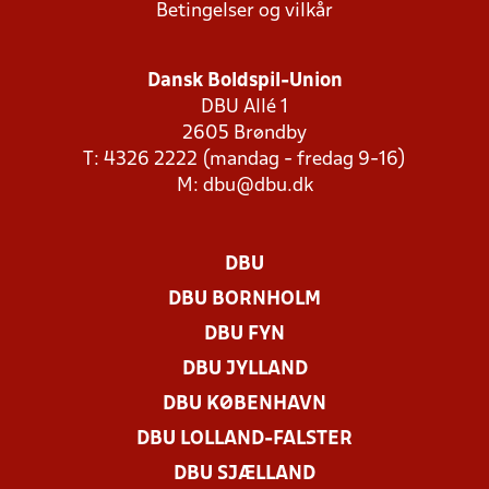
Betingelser og vilkår
Dansk Boldspil-Union
DBU Allé 1
2605 Brøndby
T: 4326 2222 (mandag - fredag 9-16)
M:
dbu@dbu.dk
DBU
DBU BORNHOLM
DBU FYN
DBU JYLLAND
DBU KØBENHAVN
DBU LOLLAND-FALSTER
DBU SJÆLLAND