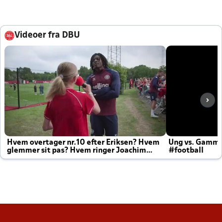
Videoer fra DBU
Hvem overtager nr.10 efter Eriksen? Hvem
Ung vs. Gamm
glemmer sit pas? Hvem ringer Joachim
#football
altid til efter kampe?