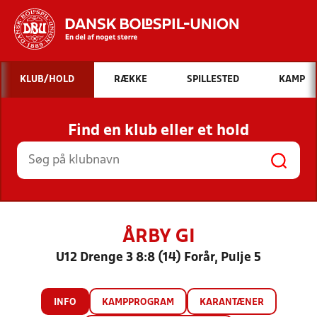
Hvad vil du søge efter?
KLUB/HOLD
RÆKKE
SPILLESTED
KAMP
INDHOLD OG NYHEDER
Find en klub eller et hold
STILLINGER, RESULTATER, KLUBBER OG
HOLD
ÅRBY GI
U12 Drenge 3 8:8 (14) Forår, Pulje 5
INFO
KAMPPROGRAM
KARANTÆNER