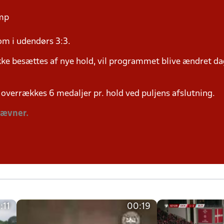
amp
om i udendørs 3:3.
ke besættes af nye hold, vil programmet blive ændret dag
overrækkes 6 medaljer pr. hold ved puljens afslutning.
tævner.
:11
00:19