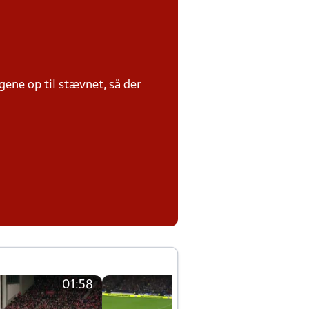
ene op til stævnet, så der
01:58
01:58