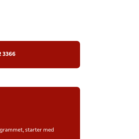
2 3366
rogrammet, starter med