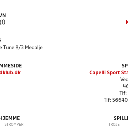
VN
(1)
E
e Tune 8/3 Medalje
EMMESIDE
SP
dklub.dk
Capelli Sport S
Ved
4
Tlf
Tlf: 5664
 HJEMME
SPIL
STRØMPER
TRØJE