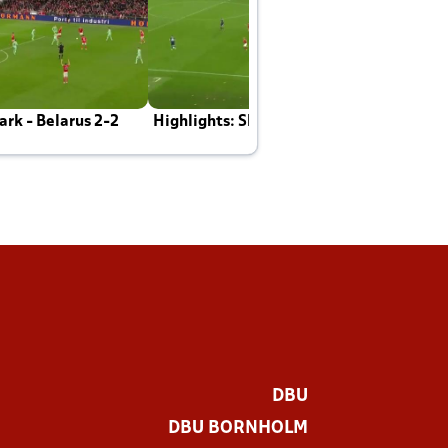
rk - Belarus 2-2
Highlights: Skotland - Danmark 4-2
J
E
DBU
DBU BORNHOLM