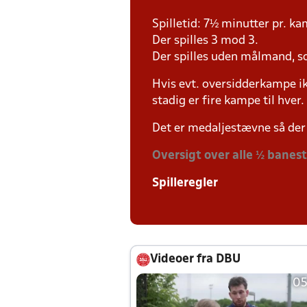
Spilletid: 7½ minutter pr. k
Der spilles 3 mod 3.
Der spilles uden målmand, s
Hvis evt. oversidderkampe ik
stadig er fire kampe til hver.
Det er medaljestævne så der 
Oversigt over alle ½ banes
Spilleregler
Videoer fra DBU
05