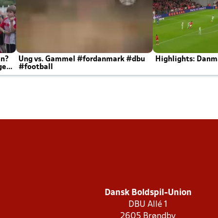
en?
Ung vs. Gammel #fordanmark #dbu
Highlights: Danma
ger
#football
Dansk Boldspil-Union
DBU Allé 1
2605 Brøndby