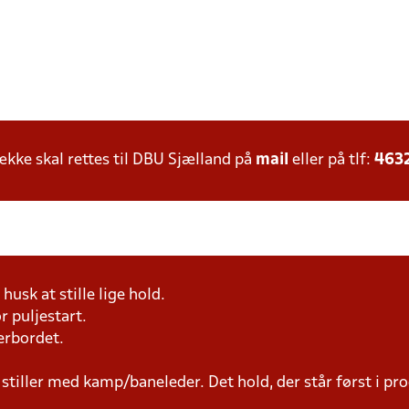
ke skal rettes til DBU Sjælland på
mail
eller på tlf:
463
husk at stille lige hold.
r puljestart.
erbordet.
 stiller med kamp/baneleder. Det hold, der står først i p