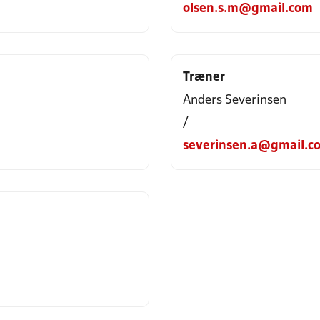
olsen.s.m@gmail.com
Træner
Anders Severinsen
/
severinsen.a@gmail.c