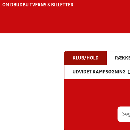
OM DBU
DBU TV
FANS & BILLETTER
KLUB/HOLD
RÆKK
UDVIDET KAMPSØGNING