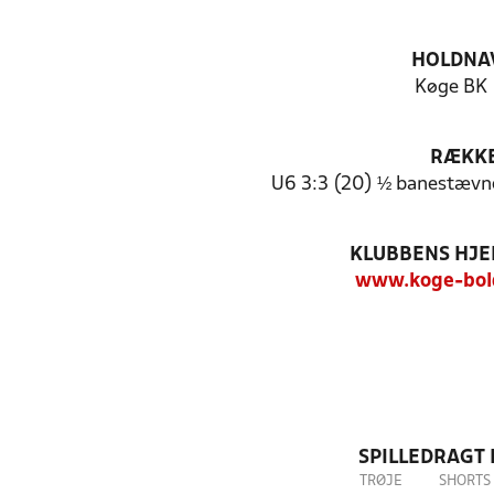
HOLDNA
Køge BK 
RÆKK
U6 3:3 (20) ½ banestævn
KLUBBENS HJ
www.koge-bol
SPILLEDRAGT
TRØJE
SHORTS