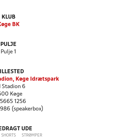
KLUB
Køge BK
PULJE
Pulje 1
ILLESTED
tadion, Køge Idrætspark
 Stadion 6
600 Køge
: 5665 1256
0986 (speakerbox)
LEDRAGT UDE
SHORTS
STRØMPER