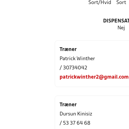
Sort/Hvid
Sort
DISPENSA
Nej
Træner
Patrick Winther
/ 30734042
patrickwinther2@gmail.com
Træner
Dursun Kinisiz
/ 53 37 64 68