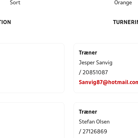
Sort
Orange
TION
TURNERI
Træner
Jesper Sanvig
/ 20851087
Sanvig87@hotmail.co
Træner
Stefan Olsen
/ 27126869