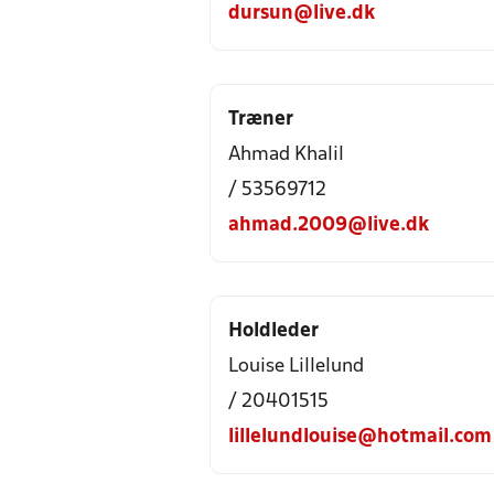
dursun@live.dk
Træner
Ahmad Khalil
/ 53569712
ahmad.2009@live.dk
Holdleder
Louise Lillelund
/ 20401515
lillelundlouise@hotmail.com