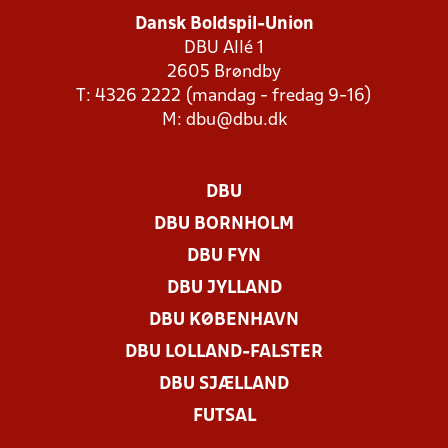
Dansk Boldspil-Union
DBU Allé 1
2605 Brøndby
T: 4326 2222 (mandag - fredag 9-16)
M:
dbu@dbu.dk
DBU
DBU BORNHOLM
DBU FYN
DBU JYLLAND
DBU KØBENHAVN
DBU LOLLAND-FALSTER
DBU SJÆLLAND
FUTSAL