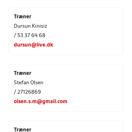
Træner
Dursun Kinisiz
/ 53 37 64 68
dursun@live.dk
Træner
Stefan Olsen
/ 27126869
olsen.s.m@gmail.com
Træner