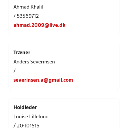
Ahmad Khalil
/ 53569712
ahmad.2009@live.dk
Træner
Anders Severinsen
/
severinsen.a@gmail.com
Holdleder
Louise Lillelund
/ 20401515