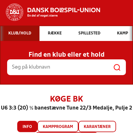
Hvad vil du søge efter?
KLUB/HOLD
RÆKKE
SPILLESTED
KAMP
INDHOLD OG NYHEDER
Find en klub eller et hold
STILLINGER, RESULTATER, KLUBBER OG
HOLD
KØGE BK
U6 3:3 (20) ½ banestævne Tune 22/3 Medalje, Pulje 2
INFO
KAMPPROGRAM
KARANTÆNER