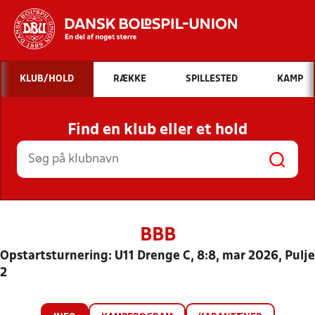
Hvad vil du søge efter?
KLUB/HOLD
RÆKKE
SPILLESTED
KAMP
INDHOLD OG NYHEDER
Find en klub eller et hold
STILLINGER, RESULTATER, KLUBBER OG
HOLD
BBB
Opstartsturnering: U11 Drenge C, 8:8, mar 2026, Pulje
2