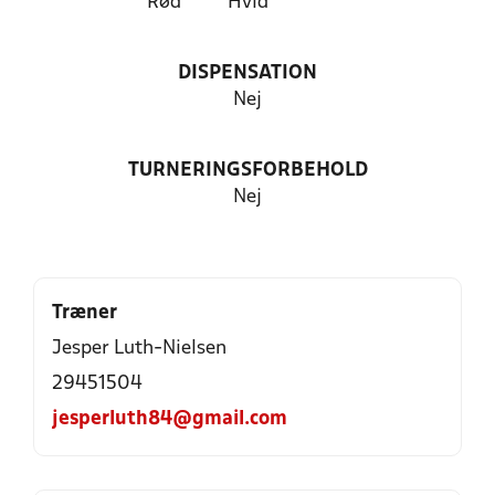
Rød
Hvid
DISPENSATION
Nej
TURNERINGSFORBEHOLD
Nej
Træner
Jesper Luth-Nielsen
29451504
jesperluth84@gmail.com