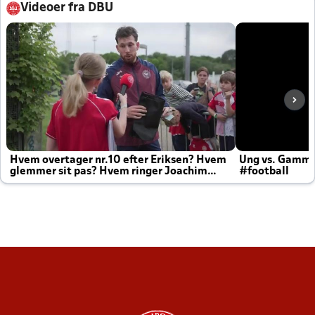
Videoer fra DBU
Hvem overtager nr.10 efter Eriksen? Hvem
Ung vs. Gamm
glemmer sit pas? Hvem ringer Joachim
#football
altid til efter kampe?