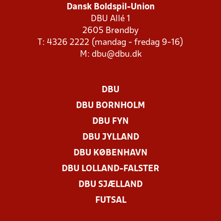
Dansk Boldspil-Union
DBU Allé 1
2605 Brøndby
T: 4326 2222 (mandag - fredag 9-16)
M:
dbu@dbu.dk
DBU
DBU BORNHOLM
DBU FYN
DBU JYLLAND
DBU KØBENHAVN
DBU LOLLAND-FALSTER
DBU SJÆLLAND
FUTSAL