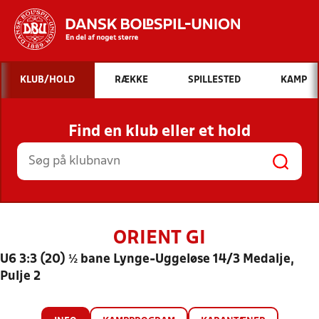
Hvad vil du søge efter?
KLUB/HOLD
RÆKKE
SPILLESTED
KAMP
INDHOLD OG NYHEDER
Find en klub eller et hold
STILLINGER, RESULTATER, KLUBBER OG
HOLD
ORIENT GI
U6 3:3 (20) ½ bane Lynge-Uggeløse 14/3 Medalje,
Pulje 2