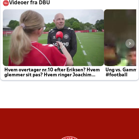
Videoer fra DBU
Hvem overtager nr.10 efter Eriksen? Hvem
Ung vs. Gamm
glemmer sit pas? Hvem ringer Joachim
#football
altid til efter kampe?