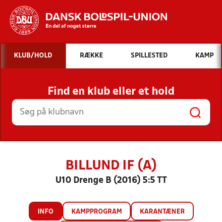
Hvad vil du søge efter?
KLUB/HOLD
RÆKKE
SPILLESTED
KAMP
INDHOLD OG NYHEDER
Find en klub eller et hold
STILLINGER, RESULTATER, KLUBBER OG
HOLD
BILLUND IF (A)
U10 Drenge B (2016) 5:5 TT
INFO
KAMPPROGRAM
KARANTÆNER