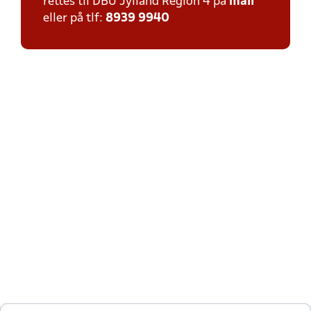
rettes til DBU Jylland Region 4 på
mail
eller på tlf:
8939 9940