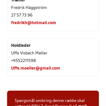
Træner
Fredrik Häggström
27 57 73 96
fredrikh@hotmail.com
Holdleder
Uffe Visbech Møller
+4552211598
Uffe.moeller@gmail.com
Spørgsmål omkring denne række skal