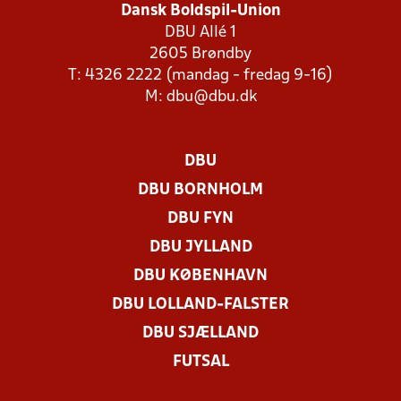
Dansk Boldspil-Union
DBU Allé 1
2605 Brøndby
T: 4326 2222 (mandag - fredag 9-16)
M:
dbu@dbu.dk
DBU
DBU BORNHOLM
DBU FYN
DBU JYLLAND
DBU KØBENHAVN
DBU LOLLAND-FALSTER
DBU SJÆLLAND
FUTSAL