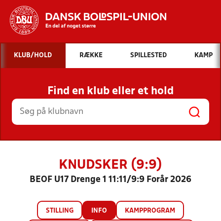
Hvad vil du søge efter?
KLUB/HOLD
RÆKKE
SPILLESTED
KAMP
INDHOLD OG NYHEDER
Find en klub eller et hold
STILLINGER, RESULTATER, KLUBBER OG
HOLD
KNUDSKER (9:9)
BEOF U17 Drenge 1 11:11/9:9 Forår 2026
STILLING
INFO
KAMPPROGRAM