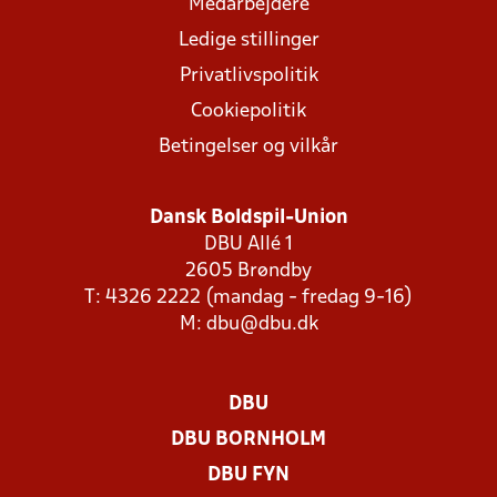
Medarbejdere
Ledige stillinger
Privatlivspolitik
Cookiepolitik
Betingelser og vilkår
Dansk Boldspil-Union
DBU Allé 1
2605 Brøndby
T: 4326 2222 (mandag - fredag 9-16)
M:
dbu@dbu.dk
DBU
DBU BORNHOLM
DBU FYN