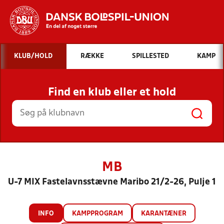
Hvad vil du søge efter?
KLUB/HOLD
RÆKKE
SPILLESTED
KAMP
INDHOLD OG NYHEDER
Find en klub eller et hold
STILLINGER, RESULTATER, KLUBBER OG
HOLD
MB
U-7 MIX Fastelavnsstævne Maribo 21/2-26, Pulje 1
INFO
KAMPPROGRAM
KARANTÆNER