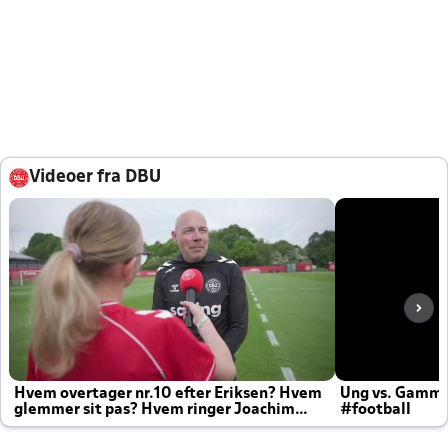
Videoer fra DBU
Hvem overtager nr.10 efter Eriksen? Hvem
Ung vs. Gamm
glemmer sit pas? Hvem ringer Joachim
#football
altid til efter kampe?