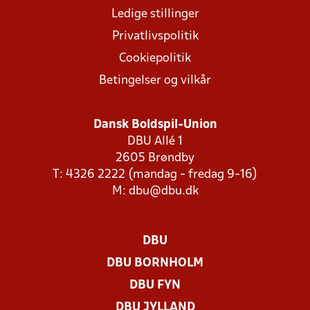
Ledige stillinger
Privatlivspolitik
Cookiepolitik
Betingelser og vilkår
Dansk Boldspil-Union
DBU Allé 1
2605 Brøndby
T: 4326 2222 (mandag - fredag 9-16)
M:
dbu@dbu.dk
DBU
DBU BORNHOLM
DBU FYN
DBU JYLLAND