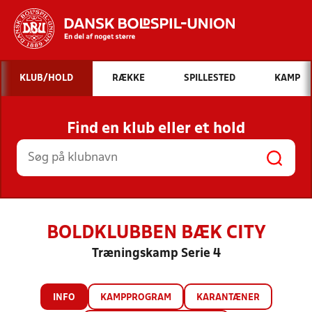
Hvad vil du søge efter?
KLUB/HOLD
RÆKKE
SPILLESTED
KAMP
INDHOLD OG NYHEDER
Find en klub eller et hold
STILLINGER, RESULTATER, KLUBBER OG
HOLD
BOLDKLUBBEN BÆK CITY
Træningskamp Serie 4
INFO
KAMPPROGRAM
KARANTÆNER