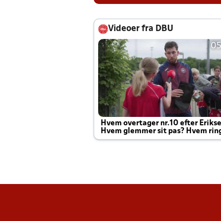
Videoer fra DBU
05
Hvem overtager nr.10 efter Eriks
Hvem glemmer sit pas? Hvem rin
Joachim altid til efter kampe?