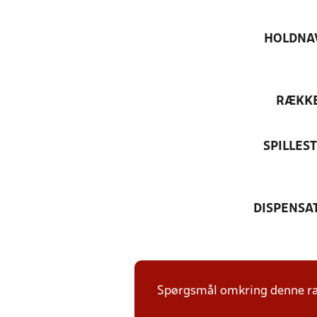
HOLDNA
RÆKK
SPILLES
DISPENSA
Spørgsmål omkring denne ræk