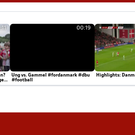
:11
00:19
en?
Ung vs. Gammel #fordanmark #dbu
Highlights: Danma
ger
#football