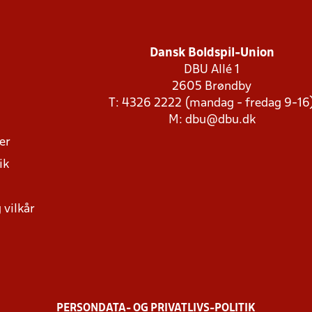
Dansk Boldspil-Union
DBU Allé 1
2605 Brøndby
T: 4326 2222 (mandag - fredag 9-16
M:
dbu@dbu.dk
ger
ik
 vilkår
PERSONDATA- OG PRIVATLIVS-POLITIK