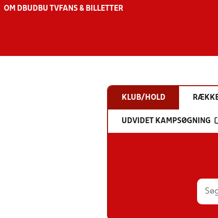
OM DBU
DBU TV
FANS & BILLETTER
KLUB/HOLD
RÆKK
UDVIDET KAMPSØGNING