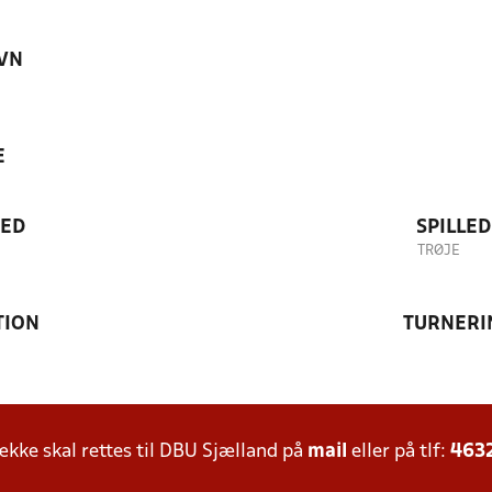
VN
E
TED
SPILLE
TRØJE
TION
TURNERI
ke skal rettes til DBU Sjælland på
mail
eller på tlf:
463