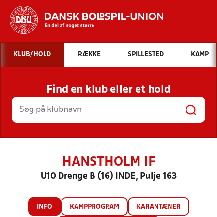
Hvad vil du søge efter?
KLUB/HOLD
RÆKKE
SPILLESTED
KAMP
INDHOLD OG NYHEDER
Find en klub eller et hold
STILLINGER, RESULTATER, KLUBBER OG
HOLD
HANSTHOLM IF
U10 Drenge B (16) INDE, Pulje 163
INFO
KAMPPROGRAM
KARANTÆNER