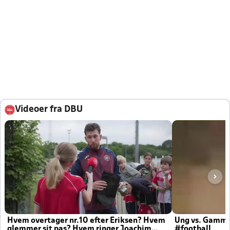
Videoer fra DBU
Hvem overtager nr.10 efter Eriksen? Hvem
Ung vs. Gamm
glemmer sit pas? Hvem ringer Joachim
#football