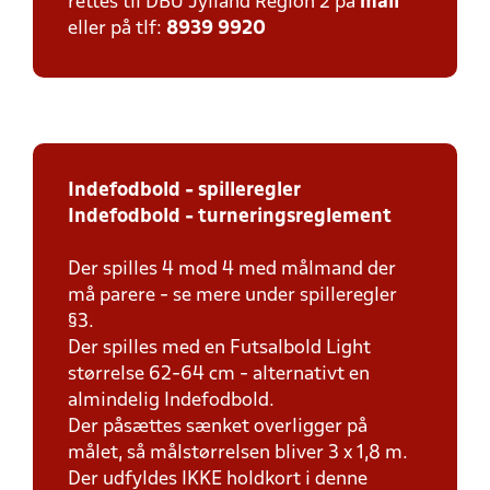
rettes til DBU Jylland Region 2 på
mail
eller på tlf:
8939 9920
Indefodbold - spilleregler
Indefodbold - turneringsreglement
Der spilles 4 mod 4 med målmand der
må parere - se mere under spilleregler
§3.
Der spilles med en Futsalbold Light
størrelse 62-64 cm - alternativt en
almindelig Indefodbold.
Der påsættes sænket overligger på
målet, så målstørrelsen bliver 3 x 1,8 m.
Der udfyldes IKKE holdkort i denne