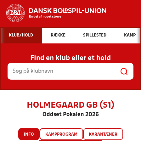
Hvad vil du søge efter?
KLUB/HOLD
RÆKKE
SPILLESTED
KAMP
INDHOLD OG NYHEDER
Find en klub eller et hold
STILLINGER, RESULTATER, KLUBBER OG
HOLD
HOLMEGAARD GB (S1)
Oddset Pokalen 2026
INFO
KAMPPROGRAM
KARANTÆNER