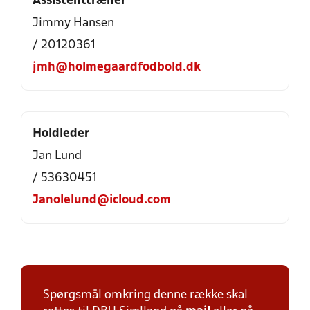
Assistenttræner
Jimmy Hansen
/ 20120361
jmh@holmegaardfodbold.dk
Holdleder
Jan Lund
/ 53630451
Janolelund@icloud.com
Spørgsmål omkring denne række skal