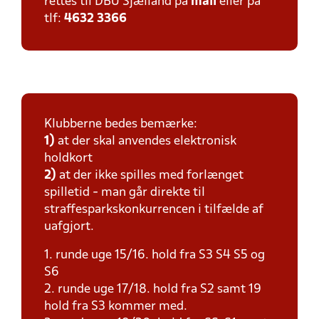
rettes til DBU Sjælland på
mail
eller på
tlf:
4632 3366
Klubberne bedes bemærke:
1)
at der skal anvendes elektronisk
holdkort
2)
at der ikke spilles med forlænget
spilletid - man går direkte til
straffesparkskonkurrencen i tilfælde af
uafgjort.
1. runde uge 15/16. hold fra S3 S4 S5 og
S6
2. runde uge 17/18. hold fra S2 samt 19
hold fra S3 kommer med.