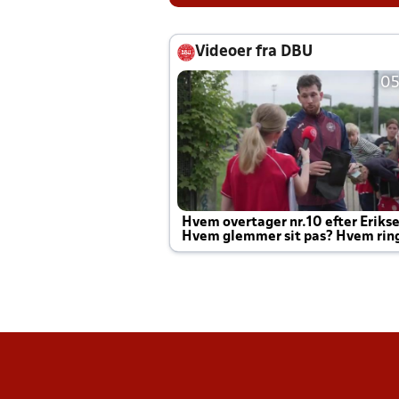
Videoer fra DBU
05
Hvem overtager nr.10 efter Eriks
Hvem glemmer sit pas? Hvem rin
Joachim altid til efter kampe?