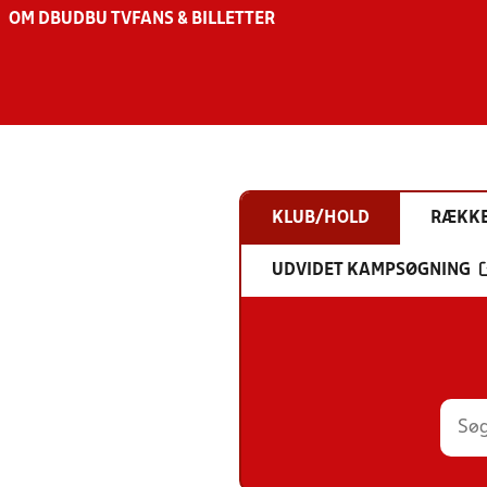
OM DBU
DBU TV
FANS & BILLETTER
KLUB/HOLD
RÆKK
UDVIDET KAMPSØGNING