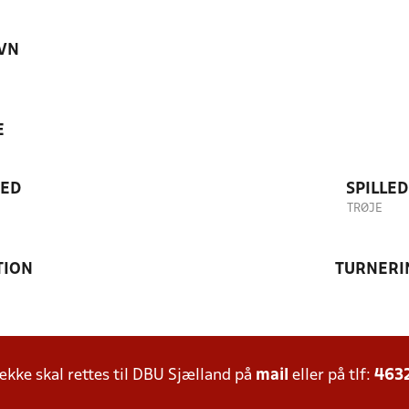
VN
E
TED
SPILLE
TRØJE
TION
TURNERI
ke skal rettes til DBU Sjælland på
mail
eller på tlf:
463