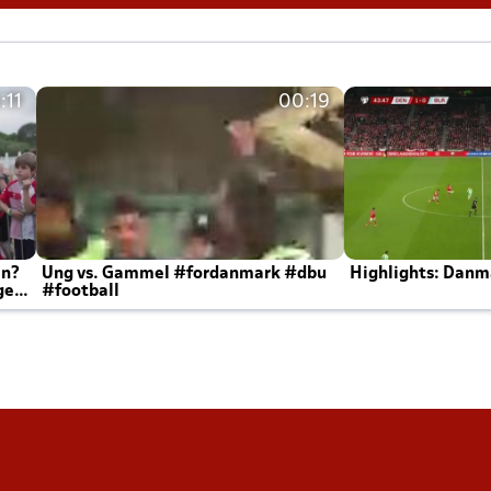
:11
00:19
en?
Ung vs. Gammel #fordanmark #dbu
Highlights: Danma
ger
#football