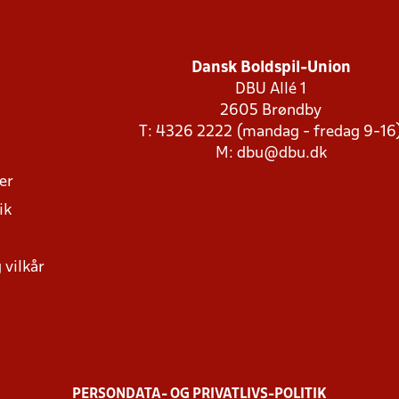
Dansk Boldspil-Union
DBU Allé 1
2605 Brøndby
T: 4326 2222 (mandag - fredag 9-16
M:
dbu@dbu.dk
ger
ik
 vilkår
PERSONDATA- OG PRIVATLIVS-POLITIK