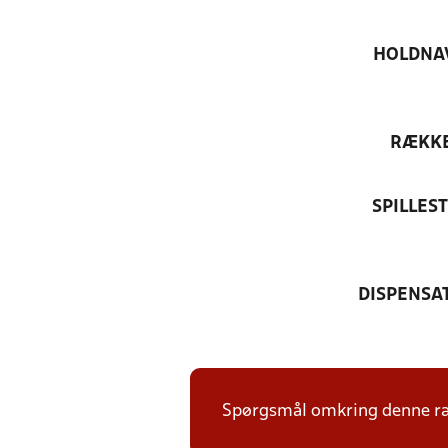
HOLDNA
RÆKK
SPILLES
DISPENSA
Spørgsmål omkring denne ræk