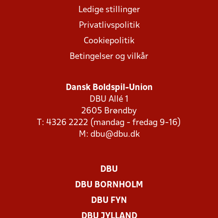
Ledige stillinger
Privatlivspolitik
Cookiepolitik
Betingelser og vilkår
Dansk Boldspil-Union
DBU Allé 1
2605 Brøndby
T: 4326 2222 (mandag - fredag 9-16)
M:
dbu@dbu.dk
DBU
DBU BORNHOLM
DBU FYN
DBU JYLLAND