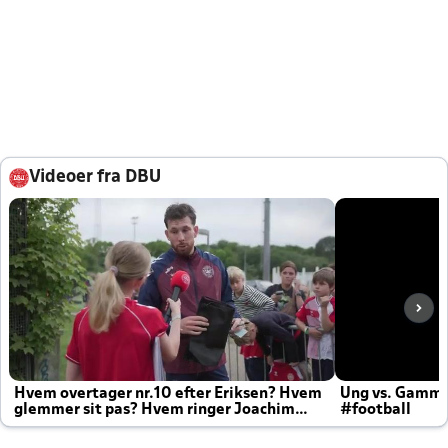
Videoer fra DBU
Hvem overtager nr.10 efter Eriksen? Hvem
Ung vs. Gamm
glemmer sit pas? Hvem ringer Joachim
#football
altid til efter kampe?