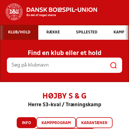
Hvad vil du søge efter?
KLUB/HOLD
RÆKKE
SPILLESTED
KAMP
INDHOLD OG NYHEDER
Find en klub eller et hold
STILLINGER, RESULTATER, KLUBBER OG
HOLD
HØJBY S & G
Herre S3-kval / Træningskamp
INFO
KAMPPROGRAM
KARANTÆNER