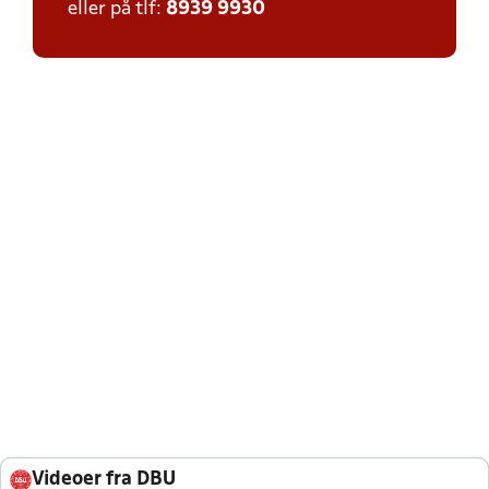
eller på tlf:
8939 9930
Videoer fra DBU