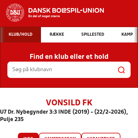
Hvad vil du søge efter?
KLUB/HOLD
RÆKKE
SPILLESTED
KAMP
INDHOLD OG NYHEDER
Find en klub eller et hold
STILLINGER, RESULTATER, KLUBBER OG
HOLD
VONSILD FK
U7 Dr. Nybegynder 3:3 INDE (2019) - (22/2-2026),
Pulje 235