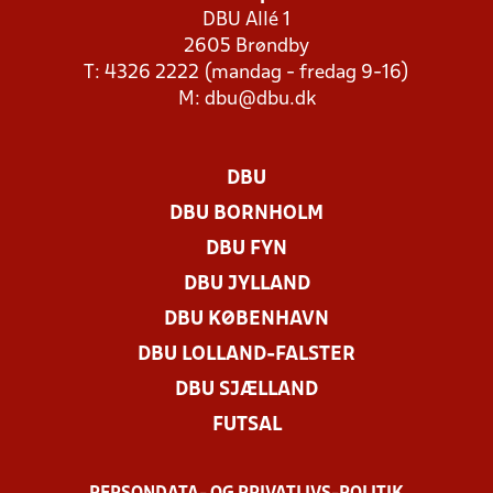
DBU Allé 1
2605 Brøndby
T: 4326 2222 (mandag - fredag 9-16)
M:
dbu@dbu.dk
DBU
DBU BORNHOLM
DBU FYN
DBU JYLLAND
DBU KØBENHAVN
DBU LOLLAND-FALSTER
DBU SJÆLLAND
FUTSAL