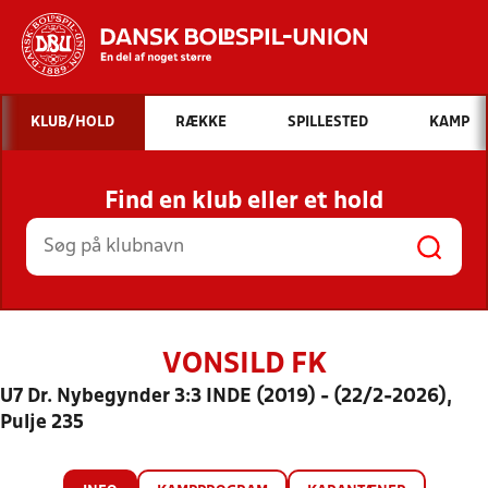
Hvad vil du søge efter?
KLUB/HOLD
RÆKKE
SPILLESTED
KAMP
INDHOLD OG NYHEDER
Find en klub eller et hold
STILLINGER, RESULTATER, KLUBBER OG
HOLD
VONSILD FK
U7 Dr. Nybegynder 3:3 INDE (2019) - (22/2-2026),
Pulje 235