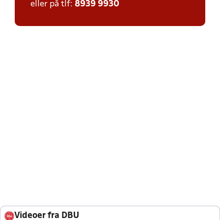
eller på tlf:
8939 9930
Videoer fra DBU