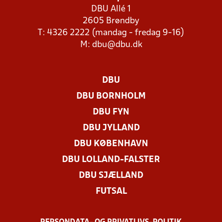
DBU Allé 1
2605 Brøndby
T: 4326 2222 (mandag - fredag 9-16)
M:
dbu@dbu.dk
DBU
DBU BORNHOLM
DBU FYN
DBU JYLLAND
DBU KØBENHAVN
DBU LOLLAND-FALSTER
DBU SJÆLLAND
FUTSAL