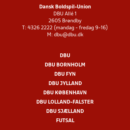
Dansk Boldspil-Union
DBU Allé 1
2605 Brøndby
T: 4326 2222 (mandag - fredag 9-16)
M:
dbu@dbu.dk
DBU
DBU BORNHOLM
DBU FYN
DBU JYLLAND
DBU KØBENHAVN
DBU LOLLAND-FALSTER
DBU SJÆLLAND
FUTSAL