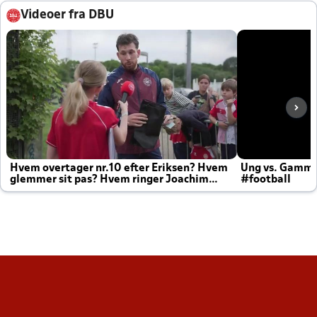
Videoer fra DBU
Hvem overtager nr.10 efter Eriksen? Hvem
Ung vs. Gamm
glemmer sit pas? Hvem ringer Joachim
#football
altid til efter kampe?