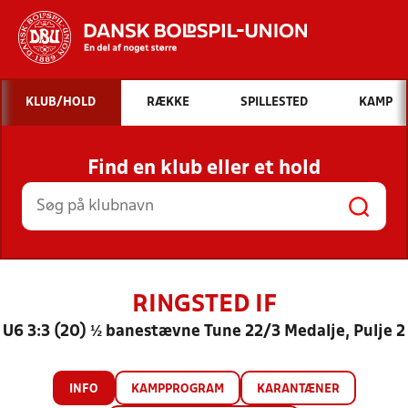
Hvad vil du søge efter?
KLUB/HOLD
RÆKKE
SPILLESTED
KAMP
INDHOLD OG NYHEDER
Find en klub eller et hold
STILLINGER, RESULTATER, KLUBBER OG
HOLD
RINGSTED IF
U6 3:3 (20) ½ banestævne Tune 22/3 Medalje, Pulje 2
INFO
KAMPPROGRAM
KARANTÆNER