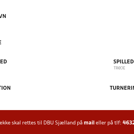
VN
E
TED
SPILLE
TRØJE
TION
TURNERI
ke skal rettes til DBU Sjælland på
mail
eller på tlf:
463