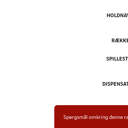
HOLDNA
RÆKK
SPILLES
DISPENSA
Spørgsmål omkring denne ræk