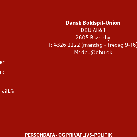
Dansk Boldspil-Union
DBU Allé 1
2605 Brøndby
T: 4326 2222 (mandag - fredag 9-16
M:
dbu@dbu.dk
ger
ik
 vilkår
PERSONDATA- OG PRIVATLIVS-POLITIK