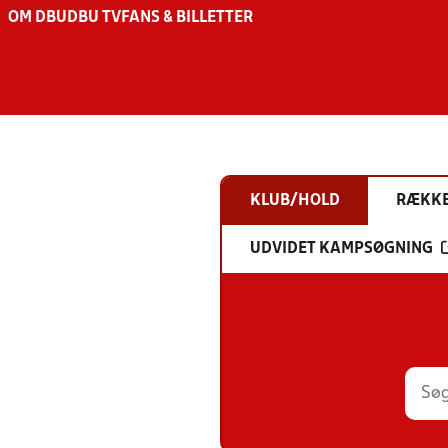
OM DBU
DBU TV
FANS & BILLETTER
KLUB/HOLD
RÆKK
UDVIDET KAMPSØGNING