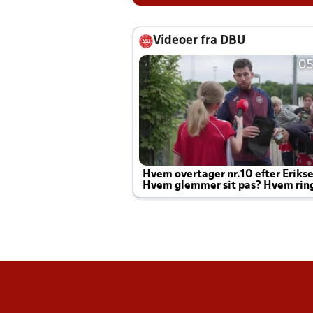
Videoer fra DBU
05
Hvem overtager nr.10 efter Eriks
Hvem glemmer sit pas? Hvem rin
Joachim altid til efter kampe?