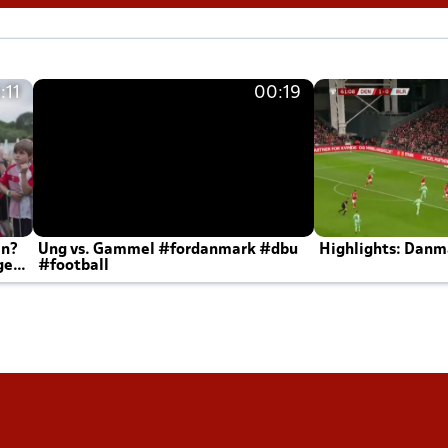
:11
00:19
en?
Ung vs. Gammel #fordanmark #dbu
Highlights: Danma
ger
#football