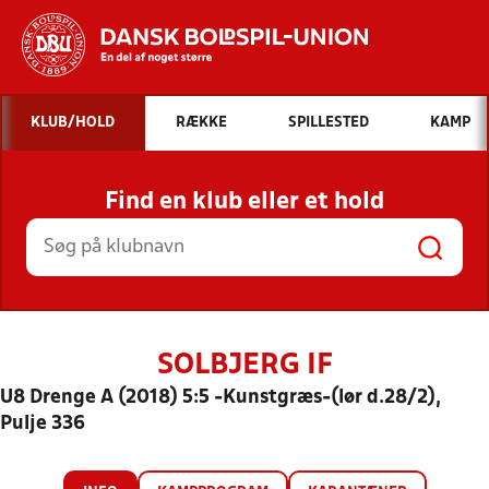
Hvad vil du søge efter?
KLUB/HOLD
RÆKKE
SPILLESTED
KAMP
INDHOLD OG NYHEDER
Find en klub eller et hold
STILLINGER, RESULTATER, KLUBBER OG
HOLD
SOLBJERG IF
U8 Drenge A (2018) 5:5 -Kunstgræs-(lør d.28/2),
Pulje 336