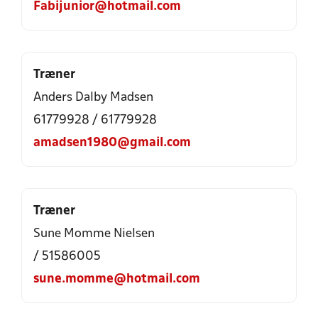
Fabijunior@hotmail.com
Træner
Anders Dalby Madsen
61779928 / 61779928
amadsen1980@gmail.com
Træner
Sune Momme Nielsen
/ 51586005
sune.momme@hotmail.com