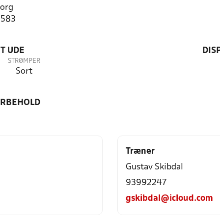
org
3583
T UDE
DIS
STRØMPER
Sort
ORBEHOLD
Træner
Gustav Skibdal
93992247
gskibdal@icloud.com