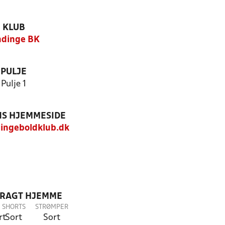
KLUB
ndinge BK
PULJE
Pulje 1
S HJEMMESIDE
ingeboldklub.dk
DRAGT HJEMME
SHORTS
STRØMPER
rt
Sort
Sort