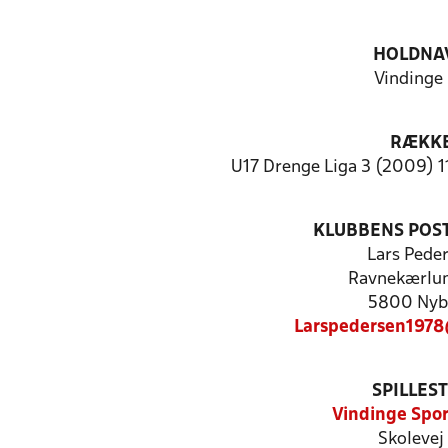
HOLDNA
Vindinge
RÆKK
U17 Drenge Liga 3 (2009) 1
KLUBBENS POS
Lars Pede
Ravnekærlu
5800 Nyb
Larspedersen197
SPILLES
Vindinge Spor
Skolevej