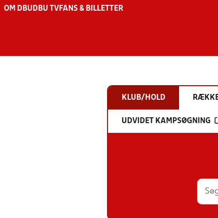
OM DBU
DBU TV
FANS & BILLETTER
KLUB/HOLD
RÆKK
UDVIDET KAMPSØGNING