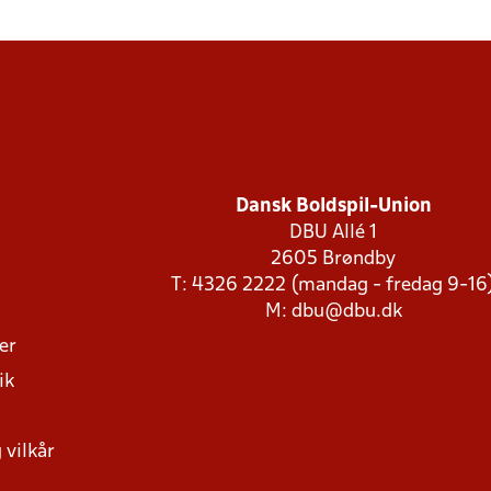
Dansk Boldspil-Union
DBU Allé 1
2605 Brøndby
T: 4326 2222 (mandag - fredag 9-16
M:
dbu@dbu.dk
ger
ik
 vilkår