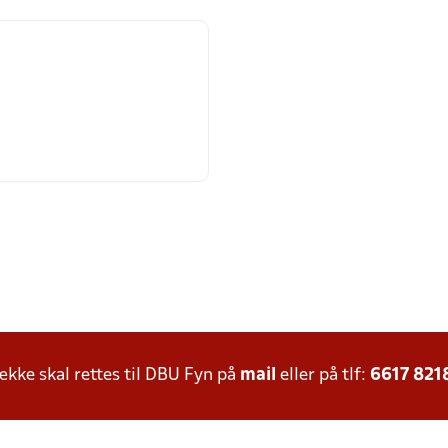
ke skal rettes til DBU Fyn på
mail
eller på tlf:
6617 821