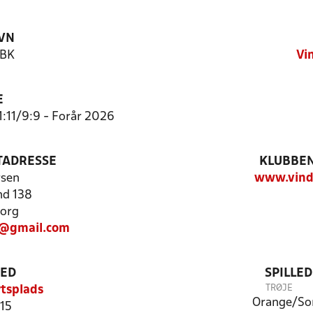
VN
 BK
Vi
E
1:11/9:9 - Forår 2026
TADRESSE
KLUBBEN
rsen
www.vind
nd 138
org
8@gmail.com
TED
SPILLE
TRØJE
tsplads
Orange/So
 15