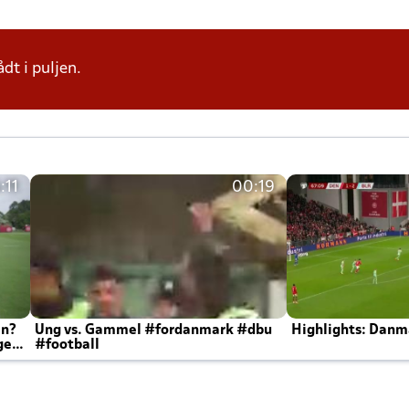
dt i puljen.
:11
00:19
en?
Ung vs. Gammel #fordanmark #dbu
Highlights: Danma
ger
#football