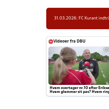
31.03.2026: FC Kurant indtrå
Videoer fra DBU
05
Hvem overtager nr.10 efter Eriks
Hvem glemmer sit pas? Hvem rin
Joachim altid til efter kampe?