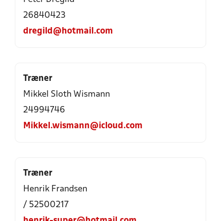
26840423
dregild@hotmail.com
Træner
Mikkel Sloth Wismann
24994746
Mikkel.wismann@icloud.com
Træner
Henrik Frandsen
/ 52500217
henrik-super@hotmail.com