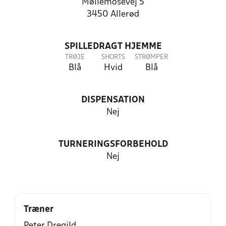
Møllemosevej 5
3450 Allerød
SPILLEDRAGT HJEMME
TRØJE
SHORTS
STRØMPER
Blå
Hvid
Blå
DISPENSATION
Nej
TURNERINGSFORBEHOLD
Nej
Træner
Peter Dregild