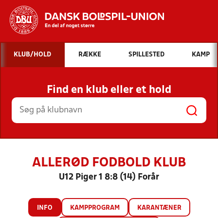
Hvad vil du søge efter?
KLUB/HOLD
RÆKKE
SPILLESTED
KAMP
INDHOLD OG NYHEDER
Find en klub eller et hold
STILLINGER, RESULTATER, KLUBBER OG
HOLD
ALLERØD FODBOLD KLUB
U12 Piger 1 8:8 (14) Forår
INFO
KAMPPROGRAM
KARANTÆNER