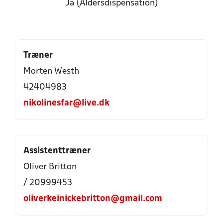
Ja (Aldersdispensation)
Træner
Morten Westh
42404983
nikolinesfar@live.dk
Assistenttræner
Oliver Britton
/ 20999453
oliverkeinickebritton@gmail.com