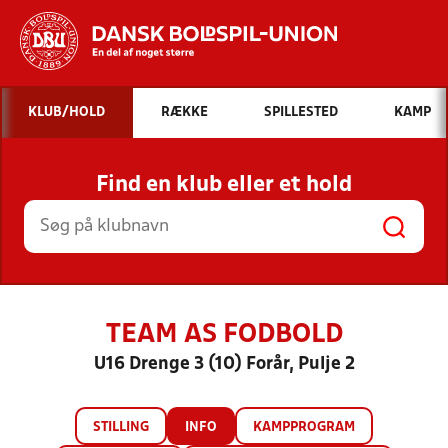
Hvad vil du søge efter?
KLUB/HOLD
RÆKKE
SPILLESTED
KAMP
INDHOLD OG NYHEDER
Find en klub eller et hold
STILLINGER, RESULTATER, KLUBBER OG
HOLD
TEAM AS FODBOLD
U16 Drenge 3 (10) Forår, Pulje 2
STILLING
INFO
KAMPPROGRAM