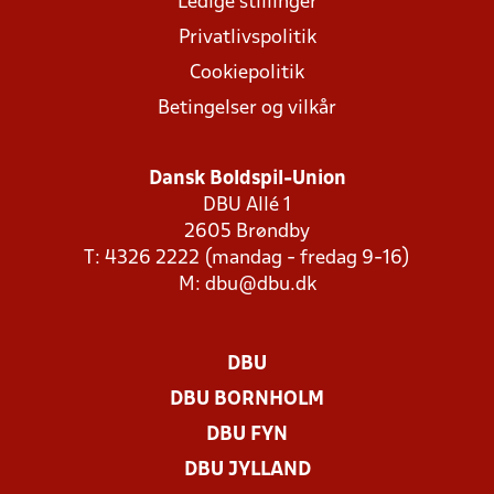
Ledige stillinger
Privatlivspolitik
Cookiepolitik
Betingelser og vilkår
Dansk Boldspil-Union
DBU Allé 1
2605 Brøndby
T: 4326 2222 (mandag - fredag 9-16)
M:
dbu@dbu.dk
DBU
DBU BORNHOLM
DBU FYN
DBU JYLLAND