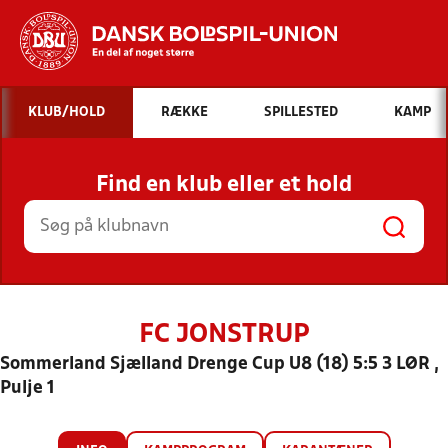
Hvad vil du søge efter?
KLUB/HOLD
RÆKKE
SPILLESTED
KAMP
INDHOLD OG NYHEDER
Find en klub eller et hold
STILLINGER, RESULTATER, KLUBBER OG
HOLD
FC JONSTRUP
Sommerland Sjælland Drenge Cup U8 (18) 5:5 3 LØR ,
Pulje 1