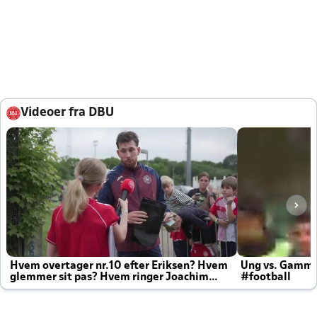
Videoer fra DBU
Hvem overtager nr.10 efter Eriksen? Hvem
Ung vs. Gamm
glemmer sit pas? Hvem ringer Joachim
#football
altid til efter kampe?