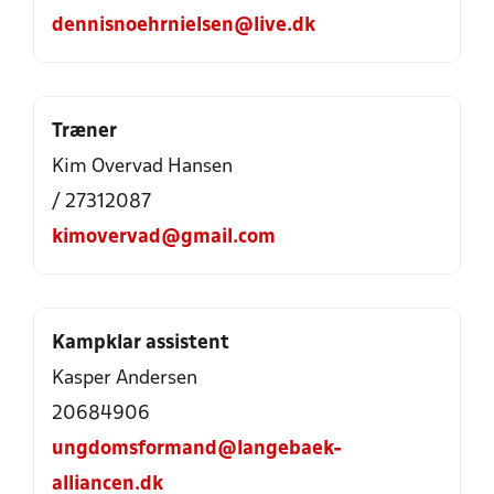
dennisnoehrnielsen@live.dk
Træner
Kim Overvad Hansen
/ 27312087
kimovervad@gmail.com
Kampklar assistent
Kasper Andersen
20684906
ungdomsformand@langebaek-
alliancen.dk