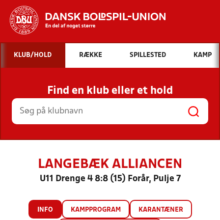
Hvad vil du søge efter?
KLUB/HOLD
RÆKKE
SPILLESTED
KAMP
INDHOLD OG NYHEDER
Find en klub eller et hold
STILLINGER, RESULTATER, KLUBBER OG
HOLD
LANGEBÆK ALLIANCEN
U11 Drenge 4 8:8 (15) Forår, Pulje 7
INFO
KAMPPROGRAM
KARANTÆNER