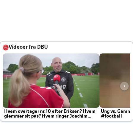
Videoer fra DBU
Hvem overtager nr.10 efter Eriksen? Hvem
Ung vs. Gamm
glemmer sit pas? Hvem ringer Joachim
#football
altid til efter kampe?