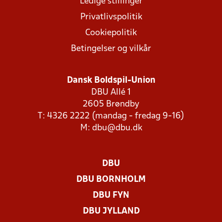
Ledige stillinger
Privatlivspolitik
Cookiepolitik
Betingelser og vilkår
Dansk Boldspil-Union
DBU Allé 1
2605 Brøndby
T: 4326 2222 (mandag - fredag 9-16)
M:
dbu@dbu.dk
DBU
DBU BORNHOLM
DBU FYN
DBU JYLLAND