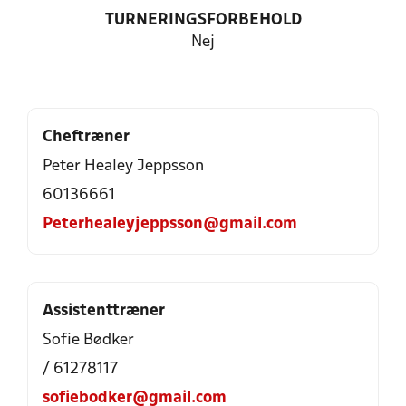
TURNERINGSFORBEHOLD
Nej
Cheftræner
Peter Healey Jeppsson
60136661
Peterhealeyjeppsson@gmail.com
Assistenttræner
Sofie Bødker
/ 61278117
sofiebodker@gmail.com