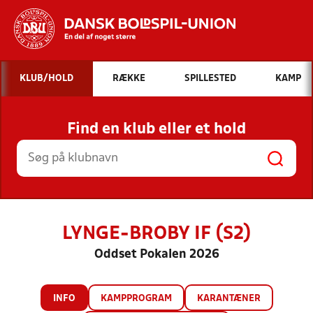
Hvad vil du søge efter?
KLUB/HOLD
RÆKKE
SPILLESTED
KAMP
INDHOLD OG NYHEDER
Find en klub eller et hold
STILLINGER, RESULTATER, KLUBBER OG
HOLD
LYNGE-BROBY IF (S2)
Oddset Pokalen 2026
INFO
KAMPPROGRAM
KARANTÆNER