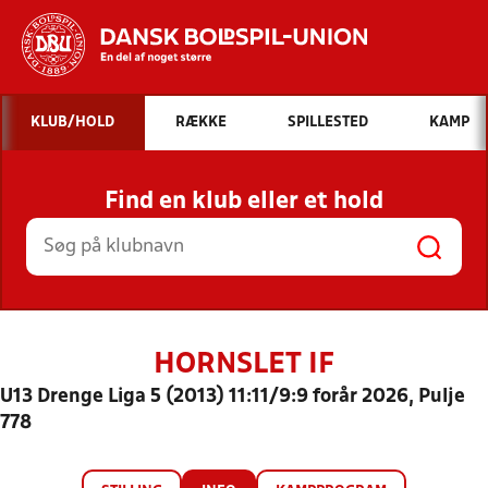
Hvad vil du søge efter?
KLUB/HOLD
RÆKKE
SPILLESTED
KAMP
INDHOLD OG NYHEDER
Find en klub eller et hold
STILLINGER, RESULTATER, KLUBBER OG
HOLD
HORNSLET IF
U13 Drenge Liga 5 (2013) 11:11/9:9 forår 2026, Pulje
778