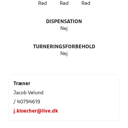
Rød
Rød
Rød
DISPENSATION
Nej
TURNERINGSFORBEHOLD
Nej
Træner
Jacob Vølund
/ 40794619
j.kloecher@live.dk