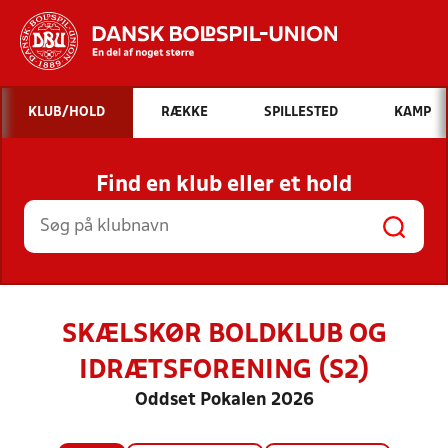
Hvad vil du søge efter?
KLUB/HOLD
RÆKKE
SPILLESTED
KAMP
INDHOLD OG NYHEDER
Find en klub eller et hold
STILLINGER, RESULTATER, KLUBBER OG
HOLD
SKÆLSKØR BOLDKLUB OG
IDRÆTSFORENING (S2)
Oddset Pokalen 2026