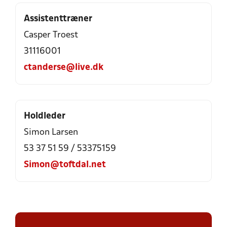
Assistenttræner
Casper Troest
31116001
ctanderse@live.dk
Holdleder
Simon Larsen
53 37 51 59 / 53375159
Simon@toftdal.net